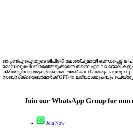
ഓപ്പൺഎഐയുടെ ജിപിടി-5 ലോഞ്ചുമായി ബന്ധപ്പെട്ട് ജിപിട
മോഡലുകൾ തിരഞ്ഞെടുക്കാതെ തന്നെ എല്ലാ ജോലികളും കൈ
ക്രീയേറ്റിവോ ആകർഷകമോ അല്ലെന്ന് പലരും പറയുന്നു. പ
സബ്‌സ്‌ക്രൈബർമാർക്ക് GPT-4o ലഭ്യമാക്കുകയും ചെയ്തു
Join our WhatsApp Group for more
Join Now