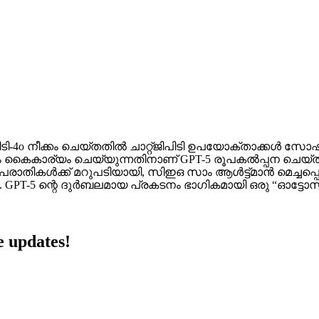
ി-4o നീക്കം ചെയ്തതിൽ ചാറ്റ്ജിപിടി ഉപയോക്താക്കൾ സോഷ്
കാര്യം ചെയ്യുന്നതിനാണ് GPT-5 രൂപകൽപ്പന ചെയ്‌തിരിക
രാതികൾക്ക് മറുപടിയായി, സിഇഒ സാം ആൾട്ട്മാൻ മെച്ചപ്
. GPT-5 ന്റെ ദുർബലമായ പ്രകടനം ഭാഗികമായി ഒരു “ഓട്ടോസ
 updates!