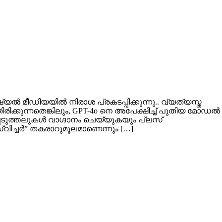
യൽ മീഡിയയിൽ നിരാശ പ്രകടപ്പിക്കുന്നു.. വ്യത്യസ്ത
്കുന്നതെങ്കിലും, GPT-4o നെ അപേക്ഷിച്ച് പുതിയ മോഡൽ
പെടുത്തലുകൾ വാഗ്ദാനം ചെയ്യുകയും പ്ലസ്
്വിച്ചർ” തകരാറുമൂലമാണെന്നും […]