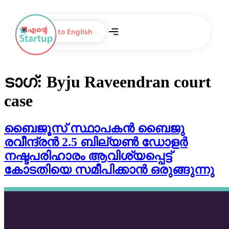
Switch to English
ടാഗ്:
Byju Raveendran court
case
ബൈജൂസ്‌ സ്ഥാപകൻ ബൈജു
രവീന്ദ്രൻ 2.5 ബില്യൺ ഡോളർ
നഷ്ടപരിഹാരം ആവിശ്യപ്പെട്ട്
കോടതിയെ സമീപിക്കാൻ ഒരുങ്ങുന്നു