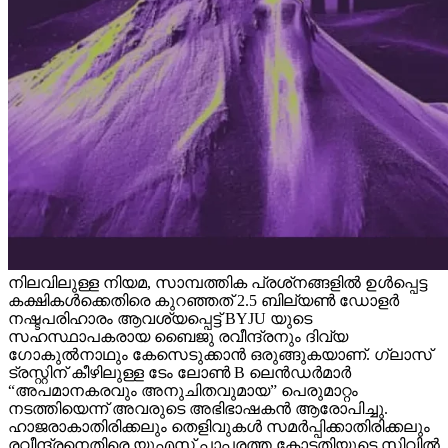
നിലവിലുള്ള നിയമ, സാമ്പത്തിക പ്രശ്‌നങ്ങളിൽ ഉൾപ്പെട്ട
കക്ഷികൾക്കെതിരെ കുറഞ്ഞത് 2.5 ബില്യൺ ഡോളർ
നഷ്ടപരിഹാരം ആവശ്യപ്പെട്ട് BYJU യുടെ
സഹസ്ഥാപകരായ ബൈജു രവീന്ദ്രനും ദിവ്യ
ഗോകുൽനാഥും കേസെടുക്കാൻ ഒരുങ്ങുകയാണ്. ഗ്ലാസ്
ട്രസ്റ്റിന് കീഴിലുള്ള ടേം ലോൺ B ലെൻഡർമാർ
“അപമാനകരവും അനുചിതവുമായ” പെരുമാറ്റം
നടത്തിയെന്ന് അവരുടെ അഭിഭാഷകൻ ആരോപിച്ചു.
ഹാജരാകാതിരിക്കലും തെളിവുകൾ സമർപ്പിക്കാതിരിക്കലും
രവീന്ദ്രനെതിരെ യുഎസ് പാപ്പരത്ത കോടതിയുടെ സിവിൽ