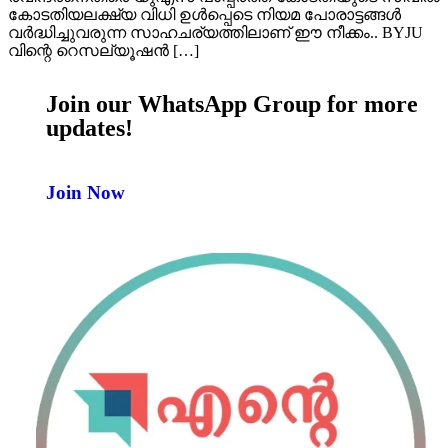
കോടതിയലക്ഷ്യ വിധി ഉൾപ്പെടെ നിയമ പോരാട്ടങ്ങൾ
വർദ്ധിച്ചുവരുന്ന സാഹചര്യത്തിലാണ് ഈ നീക്കം.. BYJU
വിന്റെ റെസല്യൂഷൻ […]
Join our WhatsApp Group for more
updates!
Join Now