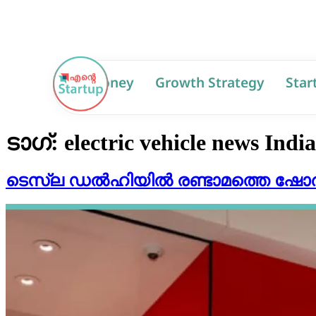
AI
Money
Growth Strategy
Star
ടാഗ്:
electric vehicle news India
ടെസ്‌ല ഡൽഹിയിൽ രണ്ടാമത്തെ ഷോർറൂം തു