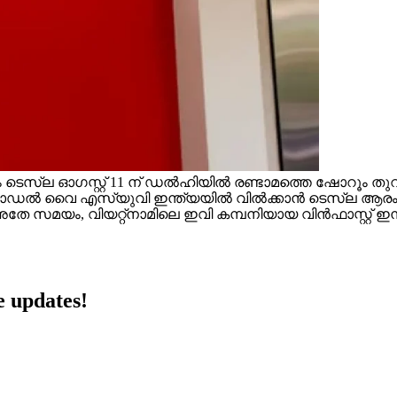
ല ഓഗസ്റ്റ് 11 ന് ഡൽഹിയിൽ രണ്ടാമത്തെ ഷോറൂം തുറക്കു
ോഡൽ വൈ എസ്‌യുവി ഇന്ത്യയിൽ വിൽക്കാൻ ടെസ്‌ല ആരംഭിച്
 അതേ സമയം, വിയറ്റ്നാമിലെ ഇവി കമ്പനിയായ വിൻഫാസ്റ്റ് ഇന്
 updates!