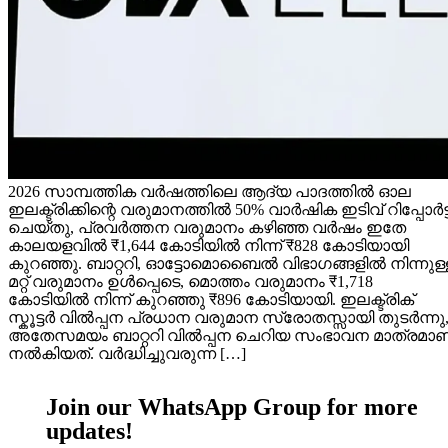
2026 സാമ്പത്തിക വർഷത്തിലെ ആദ്യ പാദത്തിൽ ഓല
ഇലക്ട്രിക്കിന്റെ വരുമാനത്തിൽ 50% വാർഷിക ഇടിവ് റിപ്പോർട്ട
ചെയ്തു, പ്രവർത്തന വരുമാനം കഴിഞ്ഞ വർഷം ഇതേ
കാലയളവിൽ ₹1,644 കോടിയിൽ നിന്ന് ₹828 കോടിയായി
കുറഞ്ഞു. ബാറ്ററി, ഓട്ടോമൊബൈൽ വിഭാഗങ്ങളിൽ നിന്നുള്
മറ്റ് വരുമാനം ഉൾപ്പെടെ, മൊത്തം വരുമാനം ₹1,718
കോടിയിൽ നിന്ന് കുറഞ്ഞു ₹896 കോടിയായി. ഇലക്ട്രിക്
സ്കൂട്ടർ വിൽപ്പന പ്രധാന വരുമാന സ്രോതസ്സായി തുടർന്നു
അതേസമയം ബാറ്ററി വിൽപ്പന ചെറിയ സംഭാവന മാത്രമാണ
നൽകിയത്. വർദ്ധിച്ചുവരുന്ന […]
Join our WhatsApp Group for more
updates!