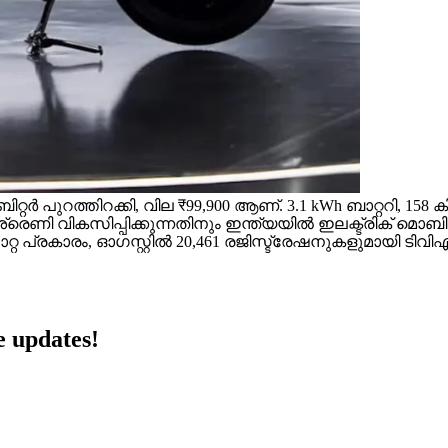
റ്റർ പുറത്തിറക്കി, വില ₹99,900 ആണ്. 3.1 kWh ബാറ്ററി, 158
െണി വികസിപ്പിക്കുന്നതിനും ഇന്ത്യയിൽ ഇലക്ട്രിക് മൊബിലിറ
റ്റ പ്രകാരം, ഓഗസ്റ്റിൽ 20,461 രജിസ്ട്രേഷനുകളുമായി ടി
 updates!