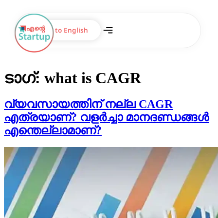
Switch to English
ടാഗ്:
what is CAGR
വ്യവസായത്തിന് നല്ല CAGR
എത്രയാണ്? വളർച്ചാ മാനദണ്ഡങ്ങൾ
എന്തെല്ലാമാണ്?