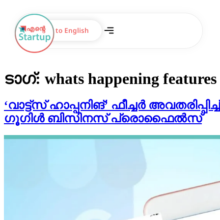
Switch to English
ടാഗ്:
whats happening features
‘വാട്ട്സ് ഹാപ്പനിങ്’ ഫീച്ചർ അവതരിപ്പിച്ച്
ഗൂഗിൾ ബിസിനസ് പ്രൊഫൈൽസ്