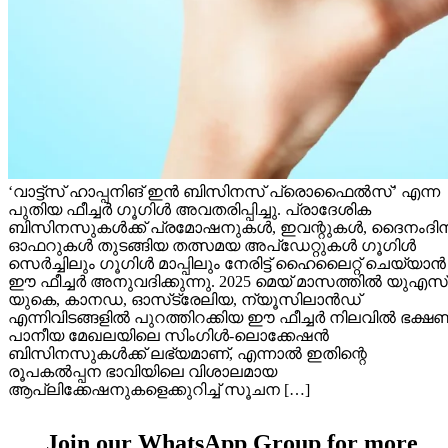
‘വാട്ട്സ് ഹാപ്പനിങ് ഇൻ ബിസിനസ് പ്രൊഫൈൽസ്’ എന്ന
പുതിയ ഫീച്ചർ ഗൂഗിൾ അവതരിപ്പിച്ചു. പ്രാദേശിക
ബിസിനസുകൾക്ക് പ്രമോഷനുകൾ, ഇവന്റുകൾ, ദൈനംദി
ഓഫറുകൾ തുടങ്ങിയ തത്സമയ അപ്‌ഡേറ്റുകൾ ഗൂഗിൾ
സെർച്ചിലും ഗൂഗിൾ മാപ്പിലും നേരിട്ട് ഹൈലൈറ്റ് ചെയ്യാൻ
ഈ ഫീച്ചർ അനുവദിക്കുന്നു. 2025 മെയ് മാസത്തിൽ യുഎസ്
യുകെ, കാനഡ, ഓസ്‌ട്രേലിയ, ന്യൂസിലാൻഡ്
എന്നിവിടങ്ങളിൽ പുറത്തിറക്കിയ ഈ ഫീച്ചർ നിലവിൽ ഭക്ഷ
പാനീയ മേഖലയിലെ സിംഗിൾ-ലൊക്കേഷൻ
ബിസിനസുകൾക്ക് ലഭ്യമാണ്, എന്നാൽ ഇതിന്റെ
രൂപകൽപ്പന ഭാവിയിലെ വിശാലമായ
ആപ്ലിക്കേഷനുകളെക്കുറിച്ച് സൂചന […]
Join our WhatsApp Group for more