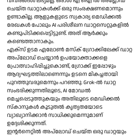
വിവരങ്ങൾ ലഭ്യമല്ല. ഒരാൾ എ ഐ ൽ അപ്ലോഡ്
ചെയ്ത ഡാറ്റാകൾക്ക് ഒരു സംരക്ഷണമൊന്നും
ഉണ്ടാകില്ല. ആളുകളുടെ സ്വകാര്യ മെഡിക്കൽ
രേഖകൾ പോലും AI പരിശീലന ഡാറ്റസെറ്റുകളിൽ
കണ്ടുപിടിക്കപ്പെട്ടിട്ടുണ്ട്. അത് ആർക്കും
കണ്ടെത്താനാകും.
എക്സ് ഉടമ എലോൺ മസ്‌ക് ഗ്രോക്കിലേക്ക് ഡാറ്റ
അപ്‌ലോഡ് ചെയ്യാൻ ഉപയോക്താക്കളെ
പ്രോത്സാഹിപ്പിച്ചുകൊണ്ട്, ഗ്രോക്ക് ഇപ്പോഴും
ആദ്യഘട്ടത്തിലാണെന്നും ഉടനെ മികച്ചതായി
പുറത്തുവരുമെന്നും പറഞ്ഞു. Grok-ൽ ഡാറ്റ
സംഭരിക്കുന്നതിലൂടെ, AI മോഡൽ
മെച്ചപ്പെടുത്തുകയും അതിലൂടെ മെഡിക്കൽ
സ്കാനുകൾ കൂടുതൽ കൃത്യതയോടെ
വ്യാഖ്യാനിക്കാൻ സാധിക്കുമെന്നുമാണ്
ഉദ്ദേശിക്കുന്നത്.
ഇന്റർനെറ്റിൽ അപ്‌ലോഡ് ചെയ്ത ഒരു ഡാറ്റയും