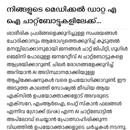
നിങ്ങളുടെ മെഡിക്കൽ ഡാറ്റ എ
ഐ ചാറ്റ്‌ബോട്ടുകളിലേക്ക്
അപ്‌ലോഡ് ചെയ്യാറുണ്ടോ?
ശാരീരിക പ്രശ്ങ്ങളെക്കുറിച്ചുള്ള സംശയങ്ങൾ
ചോദിക്കാനും ആരോഗ്യത്തെക്കുറിച്ച് കൂടുതൽ
ശ്രദ്ധിക്കണം ഇക്കാര്യങ്ങൾ
മനസ്സിലാക്കാനുമായി ജനങ്ങൾ ചാറ്റ് ജിപിറ്റി, ഗൂഗിൾ
ജെമിനി പോലുള്ള ജനറേറ്റീവ് AI ചാറ്റ്‌ബോട്ടുകളെ
ആശ്രയിക്കാറുണ്ട്. ചിലർ രോഗങ്ങളേക്കുറിച്ച്
അറിയാൻ AI അടിസ്ഥാനമാക്കിയുള്ള
ആപ്ലിക്കേഷനുകൾ വരെ ഉപയോഗിക്കാറുണ്ട്. ഈ
അടുത്ത കാലത്ത് സോഷ്യൽ മീഡിയ ആയ
എക്‌സിൽ ഉപയോക്താക്കളോട് അവരുടെ
എക്സറേ, എംആർഐ, പെറ്റ് സ്കാൻ ഫലങ്ങൾ
എന്നിവ ഗ്രോക്ക് (Grok) എന്ന AI ചാറ്റ്‌ബോട്ടിൽ
അപ്‌ലോഡ് ചെയ്യാൻ പ്രോത്സാഹിപ്പിക്കുന്ന
വിധത്തിൽ ഉപയോക്താക്കളുടെ ചർച്ചകൾ നടന്നു.