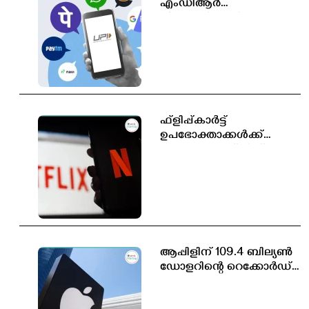
എംഡിആർ
തീരുമാനിക്കാൻ
സർക്കാരിന് അധികാരം;
പുതിയ ബിൽ
ലോക്‌സഭയിൽ
ഫ്ളിപ്പ്കാർട്ട്
ഉപഭോക്താക്കൾക്ക്
സൗജന്യ നെറ്റ്ഫ്ലിക്സ്
സബ്സ്ക്രിപ്ഷൻ
ആപ്പിളിന് 109.4 ബില്യൺ
ഡോളറിന്റെ റെക്കോർഡ്
വരുമാനം