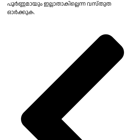
പൂർണ്ണമായും ഇല്ലാതാകില്ലെന്ന വസ്തുത
ഓർക്കുക.