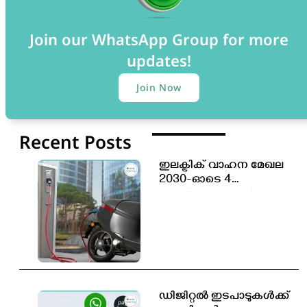
Join our WhatsApp Group for more
updates!
Join Now
Recent Posts
ഇലക്ട്രിക് വാഹന മേഖല
2030-ഓടെ 4
കോടിയോളം പുതിയ
തൊഴിലവസരങ്ങൾ
സൃഷ്ടിക്കപ്പെടും
ഡിജിറ്റൽ ഇടപാടുകൾക്ക്