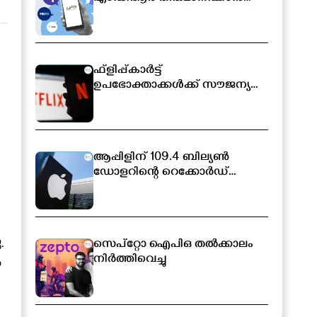
സർക്കാരിന് അധികാരം; പുതിയ
ബിൽ ലോക്‌സഭയിൽ
ഫ്ളിപ്പ്കാർട്ട്
ഉപഭോക്താക്കൾക്ക് സൗജന്യ
നെറ്റ്ഫ്ലിക്സ് സബ്സ്ക്രിപ്ഷൻ
ആപ്പിളിന് 109.4 ബില്യൺ
ഡോളറിന്റെ റെക്കോർഡ്
വരുമാനം
.
സെപ്റ്റോ ഐപിഒ തൽക്കാലം
നിർത്തിവെച്ചു
ം