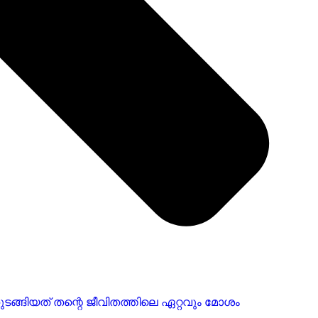
ുടങ്ങിയത് തന്റെ ജീവിതത്തിലെ ഏറ്റവും മോശം