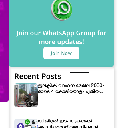
Join our WhatsApp Group for
more updates!
Join Now
Recent Posts
ഇലക്ട്രിക് വാഹന മേഖല 2030-
ഓടെ 4 കോടിയോളം പുതിയ
തൊഴിലവസരങ്ങൾ
സൃഷ്ടിക്കപ്പെടും
ഡിജിറ്റൽ ഇടപാടുകൾക്ക്
എംഡിആർ തീരുമാനിക്കാൻ