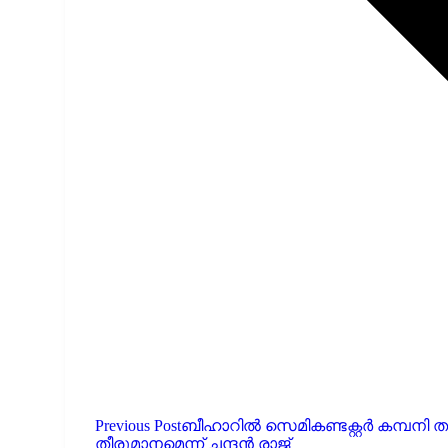
Previous Post
ബീഹാറിൽ സെമികണ്ടക്റ്റർ കമ്പനി ത
തീരുമാനമെന്ന് ചന്ദൻ രാജ്