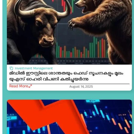
Investment Management
മിഡിൽ ഈസ്റ്റിലെ ശാന്തതയും ഫെഡ് സൂചനകളും മൂലം
യുഎസ് ഓഹരി വിപണി കുതിച്ചുയർന്നു
Read More
August 14, 2025