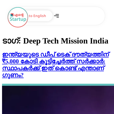
Switch to English
ടാഗ്:
Deep Tech Mission India
ഇന്ത്യയുടെ ഡീപ് ടെക് ദൗത്യത്തിന്
₹5,000 കോടി കൂട്ടിച്ചേർത്ത് സർക്കാർ:
സ്ഥാപകർക്ക് ഇത് കൊണ്ട് എന്താണ്
ഗുണം?