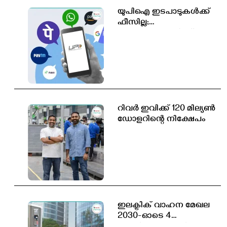
യുപിഐ ഇടപാടുകൾക്ക്
ഫീസില്ല;
ഉപഭോക്താക്കൾക്ക്
സേവനം തുടർന്നും
സൗജന്യമായിരിക്കും
റിവർ ഇവിക്ക് 120 മില്യൺ
ഡോളറിന്റെ നിക്ഷേപം
ഇലക്ട്രിക് വാഹന മേഖല
2030-ഓടെ 4