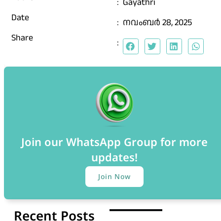
:
Gayathri
Date
:
നവംബർ 28, 2025
Share
:
Join our WhatsApp Group for more
updates!
Join Now
Recent Posts