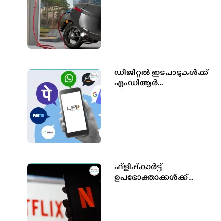
കോടിയോളം പുതിയ
തൊഴിലവസരങ്ങൾ
സൃഷ്ടിക്കപ്പെടും
ഡിജിറ്റൽ ഇടപാടുകൾക്ക്
എംഡിആർ
തീരുമാനിക്കാൻ
സർക്കാരിന് അധികാരം;
പുതിയ ബിൽ
ലോക്‌സഭയിൽ
ഫ്ളിപ്പ്കാർട്ട്
ഉപഭോക്താക്കൾക്ക്
സൗജന്യ നെറ്റ്ഫ്ലിക്സ്
സബ്സ്ക്രിപ്ഷൻ