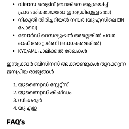
വിലാസ തെളിവ് (ബാങ്കിനെ ആശ്രയിച്ച്
പ്രാദേശികമായതോ ഇന്ത്യയിലുള്ളതോ)
നികുതി തിരിച്ചറിയൽ നമ്പർ (യുഎസിലെ EIN
പോലെ)
ബോർഡ് റെസല്യൂഷൻ അല്ലെങ്കിൽ പവർ
ഓഫ് അറ്റോർണി (ബാധകമെങ്കിൽ)
KYC/AML പാലിക്കൽ രേഖകൾ
ഇന്ത്യക്കാർ ബിസിനസ് അക്കൗണ്ടുകൾ തുറക്കുന്ന
ജനപ്രിയ രാജ്യങ്ങൾ
യുണൈറ്റഡ് സ്റ്റേറ്റ്സ്
യുണൈറ്റഡ് കിംഗ്ഡം
സിംഗപ്പൂർ
യുഎഇ
FAQ’s