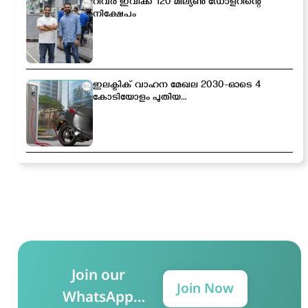
റിവർ ഇവിക്ക് 120 മില്യൺ ഡോളറിന്റെ
നിക്ഷേപം
ഇലക്ട്രിക് വാഹന മേഖല 2030-ഓടെ 4
കോടിയോളം പുതിയ
തൊഴിലവസരങ്ങൾ സൃഷ്ടിക്കപ്പെടും
Join our
Join Now
WhatsApp