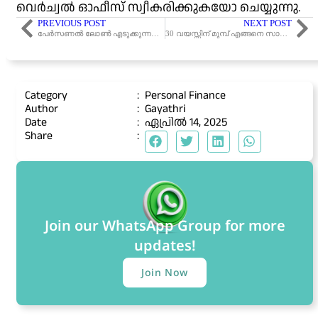
വെർച്വൽ ഓഫീസ് സ്വീകരിക്കുകയോ ചെയ്യുന്നു.
PREVIOUS POST
NEXT POST
പേർസണൽ ലോൺ എടുക്കുന്നതിന് മുൻപ് ഈ 7 പ്രധാന കാര്യങ്ങൾ ശ്രദ്ധിക്കുക
30 വയസ്സിന് മുമ്പ് എങ്ങനെ സാമ്പത്തികമായി സ്വാതന്ത്രരാകാം?
Category
:
Personal Finance
Author
:
Gayathri
Date
:
ഏപ്രിൽ 14, 2025
Share
:
Join our WhatsApp Group for more
updates!
Join Now