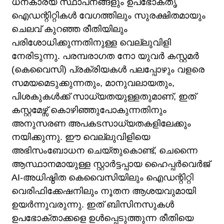
ധനകാര്യ സ്ഥാപനങ്ങളും ഉപഭോക്തൃ
ഹൈപ്പർവെർജ്
ഐഡന്റിറ്റികൾ വേഗത്തിലും സുരക്ഷിതമായും
ചെലവ് കുറഞ്ഞ രീതിയിലും
പരിശോധിക്കുന്നതിനുള്ള വെല്ലുവിളി
നേരിടുന്നു. പരമ്പരാഗത നോ യുവർ കസ്റ്റമർ
(കെ‌വൈ‌സി) പ്രക്രിയകൾ പലപ്പോഴും വളരെ
സമയമെടുക്കുന്നതും, മാനുവലായതും,
പിശകുകൾക്ക് സാധ്യതയുള്ളതുമാണ്, ഇത്
കസ്റ്റമേഴ്സ് കൊഴിഞ്ഞുപോകുന്നതിനും
അനുസരണ അപകടസാധ്യതകളിലേക്കും
നയിക്കുന്നു. ഈ വെല്ലുവിളിയെ
അഭിസംബോധന ചെയ്തുകൊണ്ട്, ചെന്നൈ
ആസ്ഥാനമായുള്ള സ്റ്റാർട്ടപ്പായ ഹൈപ്പർവെർജ്
AI-അധിഷ്ഠിത കെ‌വൈ‌സിയിലും ഐഡന്റിറ്റി
വെരിഫിക്കേഷനിലും നൂതന ആശയവുമായി
ഉയർന്നുവരുന്നു. ഇത് ബിസിനസുകൾ
ഉപഭോക്താക്കളെ ഉൾപ്പെടുത്തുന്ന രീതിയെ