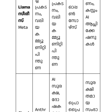
ച്ച
പ്രകട
ണം,
Llama
പ്രകട
ഓപ്പ
നം,
കസ്റ്റം
സീരീ
നം,
ൺ
വലി
AI
സ്
വലി
സോ
യ
ആപ്ലി
Meta
യ
ഴ്‌സ്
ക
ക്കേ
ക
മ്മ്യൂ
ഷനു
മ്മ്യൂ
ണിറ്റി
കൾ
ണിറ്റി
പി
പി
ന്തു
ന്തു
ണ
ണ
AI
സുര
സുര
ക്ഷി
ക്ഷ,
തമാ
ദോ
പ്രൊ
യ
ഷക
Anthr
പ്രൈ
സംഭാ