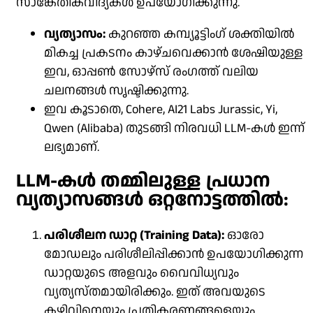
സാങ്കേതികവിദ്യകൾ ഉപയോഗിക്കുന്നു.
വ്യത്യാസം:
കുറഞ്ഞ കമ്പ്യൂട്ടിംഗ് ശക്തിയിൽ
മികച്ച പ്രകടനം കാഴ്ചവെക്കാൻ ശേഷിയുള്ള
ഇവ, ഓപ്പൺ സോഴ്‌സ് രംഗത്ത് വലിയ
ചലനങ്ങൾ സൃഷ്ടിക്കുന്നു.
ഇവ കൂടാതെ, Cohere, AI21 Labs Jurassic, Yi,
Qwen (Alibaba) തുടങ്ങി നിരവധി LLM-കൾ ഇന്ന്
ലഭ്യമാണ്.
LLM-കൾ തമ്മിലുള്ള പ്രധാന
വ്യത്യാസങ്ങൾ ഒറ്റനോട്ടത്തിൽ:
പരിശീലന ഡാറ്റ (Training Data):
ഓരോ
മോഡലും പരിശീലിപ്പിക്കാൻ ഉപയോഗിക്കുന്ന
ഡാറ്റയുടെ അളവും വൈവിധ്യവും
വ്യത്യസ്തമായിരിക്കും. ഇത് അവയുടെ
കഴിവിനെയും പ്രതികരണങ്ങളെയും