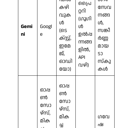
പ്രൈ
കഴി
സേവ
റ്ററി
വുക
നങ്ങ
(ഗൂഗി
ൾ
ൾ,
Gemi
Googl
ൾ
(ടെ
സങ്കീ
ni
e
ഉൽപ്പ
ക്സ്റ്റ്,
ർണ്ണ
ന്നങ്ങ
ഇമേ
മായ
ളിൽ,
ജ്,
ടാ
API
ഓഡി
സ്കു
വഴി)
യോ)
കൾ
ഓപ്പ
ഓപ്പ
ൺ
ൺ
സോ
സോ
ഴ്‌സ്,
ഴ്‌സ്,
മിക
ഗവേ
മിക
ച്ച
ഷ