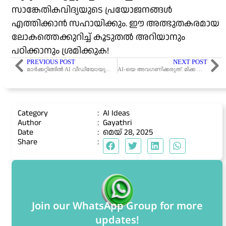
സാങ്കേതികവിദ്യയുടെ പ്രയോജനങ്ങൾ
എത്തിക്കാൻ സഹായിക്കും. ഈ അത്ഭുതകരമായ
ലോകത്തെക്കുറിച്ച് കൂടുതൽ അറിയാനും
പഠിക്കാനും ശ്രമിക്കുക!
PREVIOUS POST
NEXT POST
മാർക്കറ്റിങ്ങിൽ AI വീഡിയോയുടെ സ്വാധീനം
AI-യെ അവഗണിക്കരുത്: മിക്ക ബിസിനസ്സുകളും ഇപ്പോൾ കളഞ്ഞുകുളിക്കുന്ന അവസരം!
Category
:
AI Ideas
Author
:
Gayathri
Date
:
മെയ്‌ 28, 2025
Share
:
Join our WhatsApp Group for more
updates!