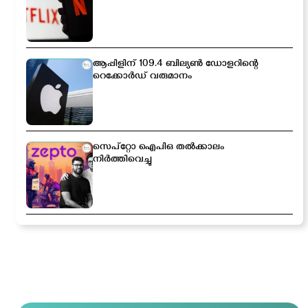
ആപ്പിളിന് 109.4 ബില്യൺ ഡോളറിന്റെ
റെക്കോർഡ് വരുമാനം
സെപ്റ്റോ ഐപിഒ തൽക്കാലം
നിർത്തിവെച്ചു