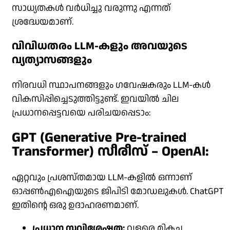
സാധ്യതകൾ വർധിച്ചു വരുന്നു എന്നത്
ശ്രദ്ധേയമാണ്.
വിവിധതരം LLM-കളും അവയുടെ
വ്യത്യാസങ്ങളും
നിരവധി സ്ഥാപനങ്ങളും ഗവേഷകരും LLM-കൾ
വികസിപ്പിച്ചെടുത്തിട്ടുണ്ട്. ഇവയിൽ ചില
പ്രധാനപ്പെട്ടവയെ പരിചയപ്പെടാം:
GPT (Generative Pre-trained
Transformer) സീരീസ് – OpenAI:
ഏറ്റവും പ്രശസ്തമായ LLM-കളിൽ ഒന്നാണ്
ഓപ്പൺഎഐയുടെ ജിപിടി മോഡലുകൾ. ChatGPT
ഇതിൻ്റെ ഒരു ഉദാഹരണമാണ്.
പ്രധാന സവിശേഷത:
വളരെ മികച്ച