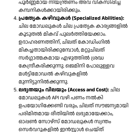
പൂർണ്ണമായ നിയന്ത്രണം അവ വികസിപ്പിച്ച
കമ്പനികൾക്കായിരിക്കും.
പ്രത്യേക കഴിവുകൾ (Specialized Abilities):
ചില മോഡലുകൾ ചില പ്രത്യേക കാര്യങ്ങളിൽ
കൂടുതൽ മികവ് പുലർത്തിയേക്കാം.
ഉദാഹരണത്തിന്, ചിലത് കോഡിംഗിൽ
മികച്ചതായിരിക്കുമ്പോൾ, മറ്റുചിലത്
സർഗ്ഗാത്മകമായ എഴുത്തിൽ ശ്രദ്ധ
കേന്ദ്രീകരിക്കുന്നു. ജെമിനി പോലുള്ളവ
മൾട്ടിമോഡൽ കഴിവുകളിൽ
മുന്നിട്ടുനിൽക്കുന്നു.
ലഭ്യതയും വിലയും (Access and Cost):
ചില
മോഡലുകൾ API വഴി പണം നൽകി
ഉപയോഗിക്കേണ്ടി വരും, ചിലത് സൗജന്യമായി
പരിമിതമായ രീതിയിൽ ലഭ്യമായേക്കാം,
ഓപ്പൺ സോഴ്‌സ് മോഡലുകൾ സ്വന്തം
സെർവറുകളിൽ ഇൻസ്റ്റാൾ ചെയ്ത്