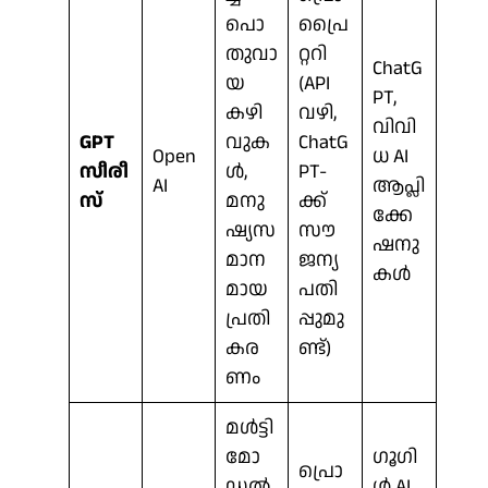
പൊ
പ്രൈ
തുവാ
റ്ററി
ChatG
യ
(API
PT,
കഴി
വഴി,
വിവി
GPT
വുക
ChatG
Open
ധ AI
സീരീ
ൾ,
PT-
AI
ആപ്ലി
സ്
മനു
ക്ക്
ക്കേ
ഷ്യസ
സൗ
ഷനു
മാന
ജന്യ
കൾ
മായ
പതി
പ്രതി
പ്പുമു
കര
ണ്ട്)
ണം
മൾട്ടി
മോ
ഗൂഗി
പ്രൊ
ഡൽ
ൾ AI