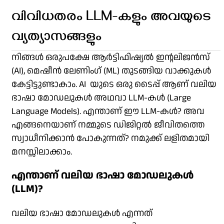
വിവിധതരം LLM-കളും അവയുടെ
വ്യത്യാസങ്ങളും
നിങ്ങൾ ഒരുപക്ഷേ ആർട്ടിഫിഷ്യൽ ഇൻ്റലിജൻസ്
(AI), മെഷീൻ ലേണിംഗ് (ML) തുടങ്ങിയ വാക്കുകൾ
കേട്ടിട്ടുണ്ടാകാം. AI യുടെ ഒരു ടൈപ്പ് ആണ് വലിയ
ഭാഷാ മോഡലുകൾ അഥവാ LLM-കൾ (Large
Language Models). എന്താണ് ഈ LLM-കൾ? അവ
എങ്ങനെയാണ് നമ്മുടെ ഡിജിറ്റൽ ജീവിതത്തെ
സ്വാധീനിക്കാൻ പോകുന്നത്? നമുക്ക് ലളിതമായി
മനസ്സിലാക്കാം.
എന്താണ് വലിയ ഭാഷാ മോഡലുകൾ
(LLM)?
വലിയ ഭാഷാ മോഡലുകൾ എന്നത്