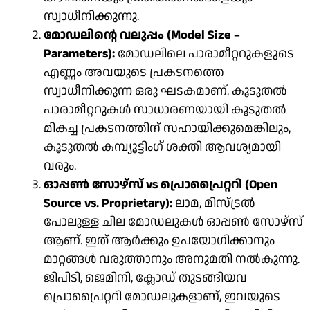
സ്വാധീനിക്കുന്നു.
മോഡലിൻ്റെ വലുപ്പം (Model Size –
Parameters):
മോഡലിലെ പാരാമീറ്ററുകളുടെ
എണ്ണം അവയുടെ പ്രകടനത്തെ
സ്വാധീനിക്കുന്ന ഒരു ഘടകമാണ്. കൂടുതൽ
പാരാമീറ്ററുകൾ സാധാരണയായി കൂടുതൽ
മികച്ച പ്രകടനത്തിന് സഹായിക്കുമെങ്കിലും,
കൂടുതൽ കമ്പ്യൂട്ടിംഗ് ശക്തി ആവശ്യമായി
വരും.
ഓപ്പൺ സോഴ്‌സ് vs പ്രൊപ്രൈറ്ററി (Open
Source vs. Proprietary):
ലാമ, മിസ്ട്രൽ
പോലുള്ള ചില മോഡലുകൾ ഓപ്പൺ സോഴ്‌സ്
ആണ്. ഇത് ആർക്കും ഉപയോഗിക്കാനും
മാറ്റങ്ങൾ വരുത്താനും അനുമതി നൽകുന്നു.
ജിപിടി, ജെമിനി, ക്ലോഡ് തുടങ്ങിയവ
പ്രൊപ്രൈറ്ററി മോഡലുകളാണ്, ഇവയുടെ