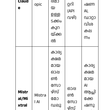
Claud
രമാ
opic
റ്ററി
ഷണ
e
യ
(API
AI,
ഉള്ള
വഴി)
ഡാറ്റാ
ടക്കം
വിശ
കുറ
കല
യ്ക്ക
നം
ൽ
കാര്യ
ക്ഷമ
മായ
കാര്യ
ഓപ്പ
ക്ഷമ
ൺ
മായ
സോ
AI
ഓപ്പ
Mistr
ഴ്‌സ്
ആപ്ലി
Mistra
ൺ
al/Mi
മോ
ക്കേ
l AI
സോ
xtral
ഡലു
ഷനു
ഴ്‌സ്