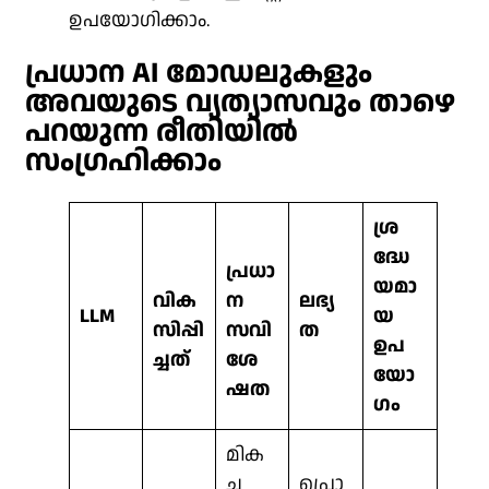
ഉപയോഗിക്കാം.
പ്രധാന AI മോഡലുകളും
അവയുടെ വ്യത്യാസവും താഴെ
പറയുന്ന രീതിയിൽ
സംഗ്രഹിക്കാം
ശ്ര
ദ്ധേ
പ്രധാ
യമാ
വിക
ന
ലഭ്യ
LLM
യ
സിപ്പി
സവി
ത
ഉപ
ച്ചത്
ശേ
യോ
ഷത
ഗം
മിക
ച്ച
പ്രൊ