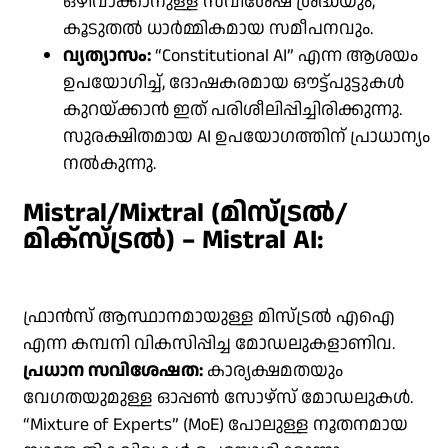
ഒഴിവാക്കാനുള്ള സവിശേഷ ശ്രദ്ധയും,
കൂടുതൽ ധാർമ്മികമായ സമീപനവും.
വ്യത്യാസം:
“Constitutional AI” എന്ന ആശയം
ഉപയോഗിച്ച്, ദോഷകരമായ ഔട്ട്പുട്ടുകൾ
കുറയ്ക്കാൻ ഇത് പരിശീലിപ്പിച്ചിരിക്കുന്നു.
സുരക്ഷിതമായ AI ഉപയോഗത്തിന് പ്രാധാന്യം
നൽകുന്നു.
Mistral/Mixtral (മിസ്ട്രൽ/
മിക്‌സ്ട്രൽ) – Mistral AI:
ഫ്രാൻസ് ആസ്ഥാനമായുള്ള മിസ്ട്രൽ എഐ
എന്ന കമ്പനി വികസിപ്പിച്ച മോഡലുകളാണിവ.
പ്രധാന സവിശേഷത:
കാര്യക്ഷമതയും
വേഗതയുമുള്ള ഓപ്പൺ സോഴ്‌സ് മോഡലുകൾ.
“Mixture of Experts” (MoE) പോലുള്ള നൂതനമായ