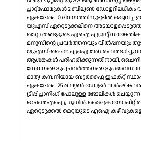
AI യെ ചുറ്റിപ്പറ്റിയുള്ള ഒരു ബിസിനസ്സ് കെട്ട
പ്ലാറ്റ്‌ഫോമുകൾ 2 ബില്യൺ ഡോളറിലധികം വി
ഏകദേശം 10 ദിവസത്തിനുള്ളിൽ ഒപ്പുവച
യുഎസ് ഏറ്റെടുക്കലിനെ അടയാളപ്പെടുത്തു
മെറ്റാ തങ്ങളുടെ എഐ ഏജന്റ് സാങ്കേതികവിദ
മനുസിന്റെ പ്രവർത്തനവും വിൽപ്പനയും തുടരു
യുഎസ്-ചൈന എഐ മത്സരം വർദ്ധിച്ചുവരു
ആശങ്കകൾ പരിഹരിക്കുന്നതിനായി, ചൈന
സേവനങ്ങളും പ്രവർത്തനങ്ങളും അവസാനിപ്
മാതൃ കമ്പനിയായ ബട്ടർഫ്ലൈ ഇഫക്റ്റ് സ്ഥാപ
ഏകദേശം 125 മില്യൺ ഡോളർ വാർഷിക വരുമാനം
ട്രിപ്പ് പ്ലാനിംഗ് പോലുള്ള ജോലികൾ ചെയ്യ
ഓപ്പൺഎഐ, ഗൂഗിൾ, മൈക്രോസോഫ്റ്റ് തു
ഏറ്റെടുക്കൽ മെറ്റയുടെ എഐ കഴിവുകളെ ശക