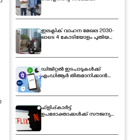
ാ
ഇലക്ട്രിക് വാഹന മേഖല 2030-
ഓടെ 4 കോടിയോളം പുതിയ
തൊഴിലവസരങ്ങൾ
സൃഷ്ടിക്കപ്പെടും
ഡിജിറ്റൽ ഇടപാടുകൾക്ക്
എംഡിആർ തീരുമാനിക്കാൻ
സർക്കാരിന് അധികാരം; പുതിയ
ബിൽ ലോക്‌സഭയിൽ
ഈ
ഫ്ളിപ്പ്കാർട്ട്
ഉപഭോക്താക്കൾക്ക് സൗജന്യ
നെറ്റ്ഫ്ലിക്സ് സബ്സ്ക്രിപ്ഷൻ