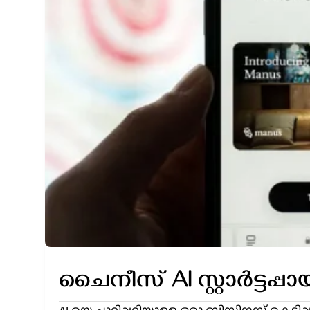
ചൈനീസ് AI സ്റ്റാർട്ടപ്പ