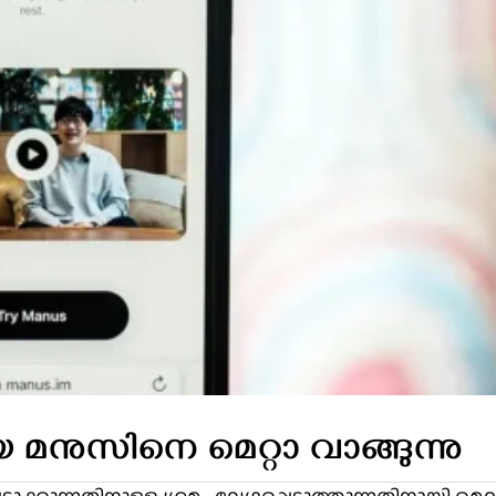
ായ മനുസിനെ മെറ്റാ വാങ്ങുന്നു