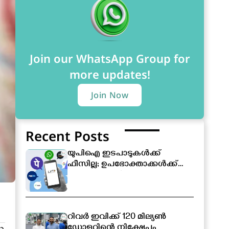
Join our WhatsApp Group for
more updates!
Join Now
Recent Posts
യുപിഐ ഇടപാടുകൾക്ക്
ഫീസില്ല; ഉപഭോക്താക്കൾക്ക്
സേവനം തുടർന്നും
സൗജന്യമായിരിക്കും
റിവർ ഇവിക്ക് 120 മില്യൺ
ഡോളറിന്റെ നിക്ഷേപം