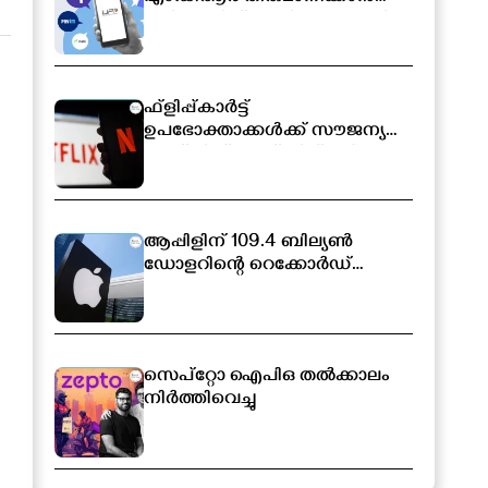
സർക്കാരിന് അധികാരം; പുതിയ
ബിൽ ലോക്‌സഭയിൽ
ഫ്ളിപ്പ്കാർട്ട്
ഉപഭോക്താക്കൾക്ക് സൗജന്യ
നെറ്റ്ഫ്ലിക്സ് സബ്സ്ക്രിപ്ഷൻ
ആപ്പിളിന് 109.4 ബില്യൺ
ഡോളറിന്റെ റെക്കോർഡ്
വരുമാനം
െ
സെപ്റ്റോ ഐപിഒ തൽക്കാലം
നിർത്തിവെച്ചു