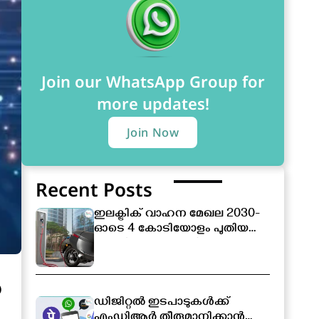
Join our WhatsApp Group for
more updates!
Join Now
Recent Posts
ഇലക്ട്രിക് വാഹന മേഖല 2030-
ഓടെ 4 കോടിയോളം പുതിയ
തൊഴിലവസരങ്ങൾ
സൃഷ്ടിക്കപ്പെടും
ൽ
ഡിജിറ്റൽ ഇടപാടുകൾക്ക്
എംഡിആർ തീരുമാനിക്കാൻ