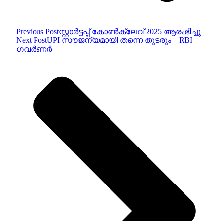
Previous Post
സ്റ്റാർട്ടപ്പ് കോൺക്ലേവ് 2025 ആരംഭിച്ചു
Next Post
UPI സൗജന്യമായി തന്നെ തുടരും – RBI
ഗവർണർ