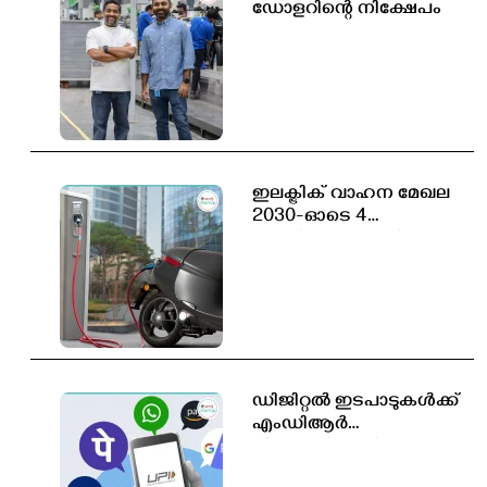
ഡോളറിന്റെ നിക്ഷേപം
ഇലക്ട്രിക് വാഹന മേഖല
2030-ഓടെ 4
കോടിയോളം പുതിയ
തൊഴിലവസരങ്ങൾ
സൃഷ്ടിക്കപ്പെടും
ഡിജിറ്റൽ ഇടപാടുകൾക്ക്
എംഡിആർ
തീരുമാനിക്കാൻ
സർക്കാരിന് അധികാരം;