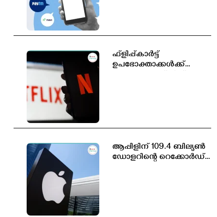
പുതിയ ബിൽ
ലോക്‌സഭയിൽ
ഫ്ളിപ്പ്കാർട്ട്
ഉപഭോക്താക്കൾക്ക്
സൗജന്യ നെറ്റ്ഫ്ലിക്സ്
സബ്സ്ക്രിപ്ഷൻ
ആപ്പിളിന് 109.4 ബില്യൺ
ഡോളറിന്റെ റെക്കോർഡ്
വരുമാനം