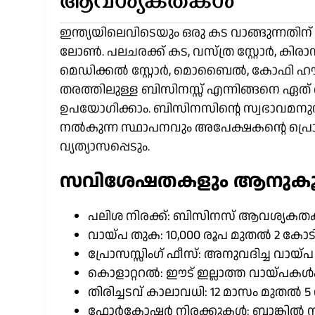
ആവശ്യകതകൾ
ഇന്ത്യയിലെവിടെയും ഒരു കട വാങ്ങുന്നതിന് 
ലോൺ. പലചരക്ക് കട, വസ്ത്ര സ്റ്റോർ, കിരാന സ്
മെഡിക്കൽ സ്റ്റോർ, മൊബൈൽ, കോഫി ഹൗസ്,
തരത്തിലുള്ള ബിസിനസ്സ് എന്നിങ്ങനെ ഏത
ഉപയോഗിക്കാം. ബിസിനസിന്റെ സ്വഭാവമനുസര
നൽകുന്ന സ്ഥാപനവും അപേക്ഷകന്റെ പ്രൊ
വ്യത്യാസപ്പെടും.
സവിശേഷതകളും ആനുകൂല്
പലിശ നിരക്ക്: ബിസിനസ് ആവശ്യകതകളെ
വായ്പ തുക: 10,000 രൂപ മുതൽ 2 കോട
പ്രോസസ്സിംഗ് ഫീസ്: അനുവദിച്ച വായ
കൊളാറ്ററൽ: ഈട് ഇല്ലാത്ത വായ്പകൾക്
തിരിച്ചടവ് കാലാവധി: 12 മാസം മുതൽ
ഫോർക്ലോഷർ നിരക്കുകൾ: ബാങ്കിൽ നിന്ന്