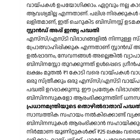
വായ്പകൾ ഉപയോഗിക്കാം. ഏറ്റവും നല്ല കാര
ആവശ്യമില്ല എന്നതാണ്. പലിശ നിരക്കുക
ലളിതമാണ്, ഇത് ചെറുകിട ബിസിനസ്സ് ഉടമക
സ്റ്റാൻഡ് അപ്പ് ഇന്ത്യ പദ്ധതി
എസ്‌സി/എസ്ടി വിഭാഗങ്ങളിൽ നിന്നുള്ള സ
പ്രോത്സാഹിപ്പിക്കുക എന്നതാണ് സ്റ്റാൻഡ് അപ്
ഉൽപ്പാദനം, സേവനങ്ങൾ അല്ലെങ്കിൽ വ്യ
ബിസിനസ്സോ തുറക്കുന്നത് ഉൾപ്പെടെ ഗ്രീൻ
ലക്ഷം മുതൽ ₹1 കോടി വരെ വായ്പകൾ വാഗ്ദ
ഒരു സ്ത്രീക്കും ഒരു എസ്‌സി/എസ്ടി വായ്പ
പദ്ധതി ഉറപ്പാക്കുന്നു. ഈ പ്രത്യേക വിഭാഗ
ബിസിനസുകളോ ആരംഭിക്കുന്നതിന് ധനസഹായം
പ്രധാനമന്ത്രിയുടെ തൊഴിൽദാതാവ് പദ്ധതി
സാമ്പത്തിക സഹായം നൽകിക്കൊണ്ട് വ്യക
ബിസിനസുകൾ ആരംഭിക്കാൻ സഹായിക്കുന്ന 
നിർമ്മാണ യൂണിറ്റുകൾക്ക് ₹25 ലക്ഷം വരെ