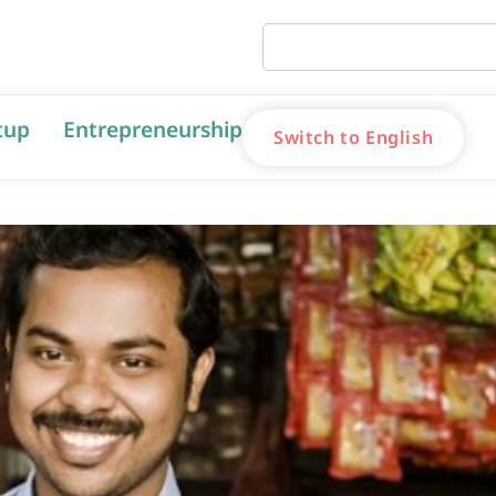
tup
Entrepreneurship
Switch to English