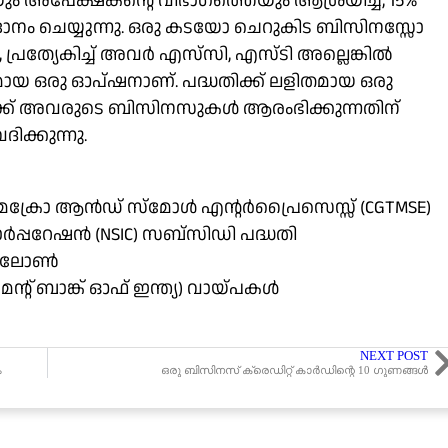
െയും അപേക്ഷകന്റെ വിഭാഗത്തെയും ആശ്രയിച്ച്, 15%
ാനം ചെയ്യുന്നു. ഒരു കടയോ ചെറുകിട ബിസിനസ്സോ
്രത്യേകിച്ച് അവർ എസ്‌സി, എസ്ടി അല്ലെങ്കിൽ
ഒരു ഓപ്ഷനാണ്. പദ്ധതിക്ക് ലളിതമായ ഒരു
ക്ക് അവരുടെ ബിസിനസുകൾ ആരംഭിക്കുന്നതിന്
്കുന്നു.
് ഫോർ മൈക്രോ ആൻഡ് സ്മോൾ എന്റർപ്രൈസെസ്സ് (CGTMSE)
പറേഷൻ (NSIC) സബ്സിഡി പദ്ധതി
ME ലോൺ
്റ് ബാങ്ക് ഓഫ് ഇന്ത്യ) വായ്പകൾ
NEXT POST
ം
ഒരു ബിസിനസ് ക്രെഡിറ്റ് കാർഡിന്റെ 10 ഗുണങ്ങൾ