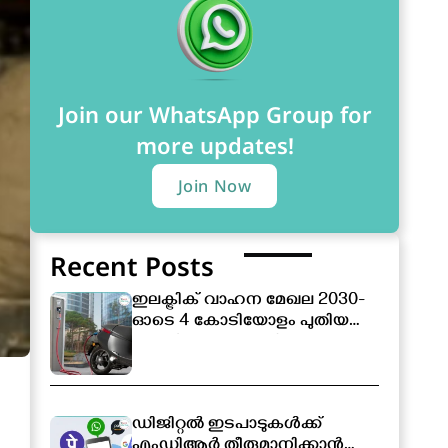
Join our WhatsApp Group for
more updates!
Join Now
Recent Posts
ഇലക്ട്രിക് വാഹന മേഖല 2030-
ഓടെ 4 കോടിയോളം പുതിയ
തൊഴിലവസരങ്ങൾ
സൃഷ്ടിക്കപ്പെടും
ഡിജിറ്റൽ ഇടപാടുകൾക്ക്
എംഡിആർ തീരുമാനിക്കാൻ