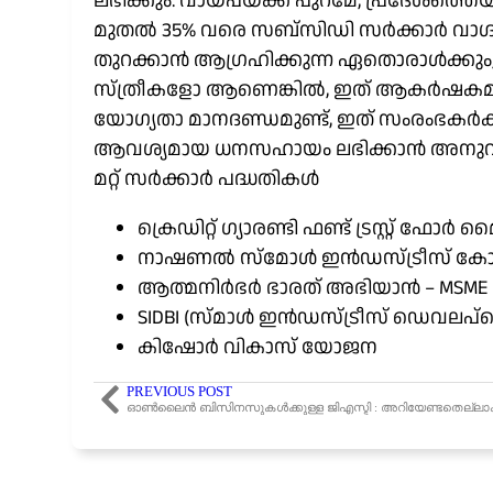
ലഭിക്കും. വായ്പയ്ക്ക് പുറമേ, പ്രദേശത്ത
മുതൽ 35% വരെ സബ്‌സിഡി സർക്കാർ വാഗ്ദ
തുറക്കാൻ ആഗ്രഹിക്കുന്ന ഏതൊരാൾക്കും, പ
സ്ത്രീകളോ ആണെങ്കിൽ, ഇത് ആകർഷകമായ 
യോഗ്യതാ മാനദണ്ഡമുണ്ട്, ഇത് സംരംഭകർ
ആവശ്യമായ ധനസഹായം ലഭിക്കാൻ അനുവദിക
മറ്റ് സർക്കാർ പദ്ധതികൾ
ക്രെഡിറ്റ് ഗ്യാരണ്ടി ഫണ്ട് ട്രസ്റ്റ
നാഷണൽ സ്മോൾ ഇൻഡസ്ട്രീസ് കോർപ്
ആത്മനിർഭർ ഭാരത് അഭിയാൻ – MS
SIDBI (സ്മാൾ ഇൻഡസ്ട്രീസ് ഡെവലപ്മെന
കിഷോർ വികാസ് യോജന
PREVIOUS POST
ഓൺലൈൻ ബിസിനസുകൾക്കുള്ള ജിഎസ്ടി : അറിയേണ്ടതെല്ലാ