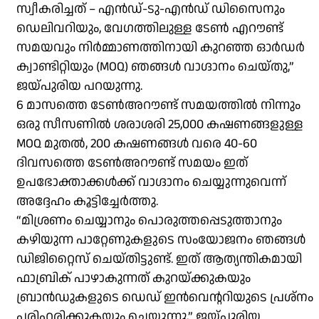
സ്വീകരിച്ചത് – എൻഡ്-ടു-എൻഡ് ഡിസൈനും
ഡെലിവറിയും, വേഗത്തിലുള്ള ടേൺ എറൗണ്ട്
സമയവും നിർമ്മാണത്തിനായി കുറഞ്ഞ ഓർഡർ
ക്വാണ്ടിറ്റിയും (MOQ) ഞങ്ങൾ വാഗ്ദാനം ചെയ്തു,”
ജയ്പുരിയ പറയുന്നു.
6 മാസത്തെ ടേൺഅറൗണ്ട് സമയത്തിൽ നിന്നും
ഒരു സീസണിൽ ശരാശരി 25,000 കഷണങ്ങളുള്ള
MOQ മുതൽ, 200 കഷണങ്ങൾ വരെ 40-60
ദിവസത്തെ ടേൺഅറൗണ്ട് സമയം ഇത്
ഉപഭോക്താക്കൾക്ക് വാഗ്ദാനം ചെയ്യുന്നുവെന്ന്
അദ്ദേഹം കൂട്ടിച്ചേർത്തു.
“മിശ്രണം ചെയ്യാനും പൊരുത്തപ്പെടുത്താനും
കഴിയുന്ന പാറ്റേണുകളുടെ സംയോജനം ഞങ്ങൾ
ഡിജിറ്റൈസ് ചെയ്തിട്ടുണ്ട്. ഇത് ആത്യന്തികമായി
ഫാബ്രിക് പാഴാകുന്നത് കുറയ്ക്കുകയും
ബ്രാൻഡുകളുടെ ഡെഡ് ഇൻവെൻ്ററിയുടെ പ്രശ്നം
പരിഹരിക്കുകയും ചെയ്യുന്നു,” ജയ്പുരിയ