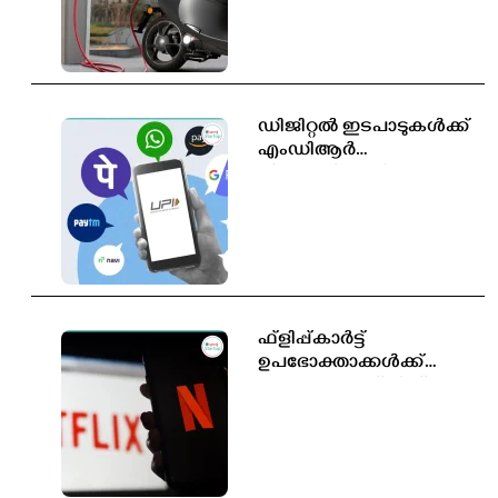
സൃഷ്ടിക്കപ്പെടും
ഡിജിറ്റൽ ഇടപാടുകൾക്ക്
എംഡിആർ
തീരുമാനിക്കാൻ
സർക്കാരിന് അധികാരം;
പുതിയ ബിൽ
ലോക്‌സഭയിൽ
ഫ്ളിപ്പ്കാർട്ട്
ഉപഭോക്താക്കൾക്ക്
സൗജന്യ നെറ്റ്ഫ്ലിക്സ്
സബ്സ്ക്രിപ്ഷൻ