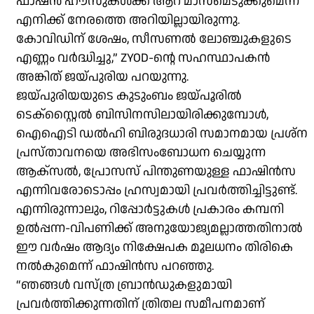
ഫാഷൻ ഹൗസുകൾക്ക് ആറ് മാസമെടുക്കുമെന്ന്
എനിക്ക് നേരത്തെ അറിയില്ലായിരുന്നു.
കോവിഡിന് ശേഷം, സീസണൽ ലോഞ്ചുകളുടെ
എണ്ണം വർദ്ധിച്ചു,” ZYOD-ൻ്റെ സഹസ്ഥാപകൻ
അങ്കിത് ജയ്പുരിയ പറയുന്നു.
ജയ്പുരിയയുടെ കുടുംബം ജയ്പൂരിൽ
ടെക്‌സ്റ്റൈൽ ബിസിനസിലായിരിക്കുമ്പോൾ,
ഐഐടി ഡൽഹി ബിരുദധാരി സമാനമായ പ്രശ്‌ന
പ്രസ്താവനയെ അഭിസംബോധന ചെയ്യുന്ന
ആക്‌സൽ, പ്രോസസ് പിന്തുണയുള്ള ഫാഷിൻസ
എന്നിവരോടൊപ്പം ഹ്രസ്വമായി പ്രവർത്തിച്ചിട്ടുണ്ട്.
എന്നിരുന്നാലും, റിപ്പോർട്ടുകൾ പ്രകാരം കമ്പനി
ഉൽപ്പന്ന-വിപണിക്ക് അനുയോജ്യമല്ലാത്തതിനാൽ
ഈ വർഷം ആദ്യം നിക്ഷേപക മൂലധനം തിരികെ
നൽകുമെന്ന് ഫാഷിൻസ പറഞ്ഞു.
“ഞങ്ങൾ വസ്ത്ര ബ്രാൻഡുകളുമായി
പ്രവർത്തിക്കുന്നതിന് ത്രിതല സമീപനമാണ്