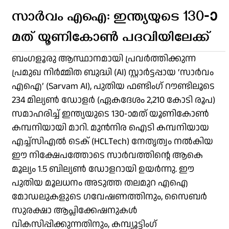
സാർവം എഐ: ഇന്ത്യയുടെ 130-ാ
മത് യൂണികോൺ പദവിയിലേക്ക്
ബംഗളൂരു ആസ്ഥാനമായി പ്രവർത്തിക്കുന്ന
പ്രമുഖ നിർമ്മിത ബുദ്ധി (AI) സ്റ്റാർട്ടപ്പായ ‘സാർവം
എഐ’ (Sarvam AI), പുതിയ ഫണ്ടിംഗ് റൗണ്ടിലൂടെ
234 മില്യൺ ഡോളർ (ഏകദേശം 2,210 കോടി രൂപ)
സമാഹരിച്ച് ഇന്ത്യയുടെ 130-ാമത് യൂണികോൺ
കമ്പനിയായി മാറി. മുൻനിര ഐടി കമ്പനിയായ
എച്ച്സിഎൽ ടെക് (HCLTech) നേതൃത്വം നൽകിയ
ഈ നിക്ഷേപത്തോടെ സാർവത്തിന്റെ ആകെ
മൂല്യം 1.5 ബില്യൺ ഡോളറായി ഉയർന്നു. ഈ
പുതിയ മൂലധനം അടുത്ത തലമുറ എഐ
മോഡലുകളുടെ ഗവേഷണത്തിനും, സൈബർ
സുരക്ഷാ ആപ്ലിക്കേഷനുകൾ
വികസിപ്പിക്കുന്നതിനും, കമ്പ്യൂട്ടിംഗ്