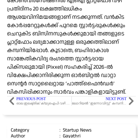
കോൺവർസേഷണൽ എഐ പ്ലാറ്റ്‌ഫോം വഴി
പ്രതിദിനം 20 ലക്ഷത്തിലധികം
ആശയവിനിമയങ്ങളാണ് നടക്കുന്നത്. വൻകിട
കോർപ്പറേറ്റുകൾക്ക് പുറമെ സ്റ്റാർട്ടപ്പുകൾക്കും
ചെറുകിട ബിസിനസുകൾക്കുമായി തങ്ങളുടെ
പ്ലാറ്റ്‌ഫോം ലഭ്യമാക്കാനുള്ള ഒരുക്കത്തിലാണ്
കമ്പനിയിപ്പോൾ. കൂടാതെ, ബഹിരാകാശ
സാങ്കേതികവിദ്യ രംഗത്തെ സ്റ്റാർട്ടപ്പായ
പിക്സലുമായി (Pixxel) സഹകരിച്ച് 2026-ൽ
വിക്ഷേപിക്കാനിരിക്കുന്ന ഓർബിറ്റൽ ഡാറ്റാ
സെന്റർ സാറ്റലൈറ്റായ ‘പാത്ത്ഫൈൻഡർ’
വികസിപ്പിക്കാനും സാർവം പങ്കാളികളായിട്ടുണ്ട്.
PREVIOUS POST
NEXT POST
ഓല ഇലക്ട്രിക് ക്യുഐപി വഴി 780 കോടി രൂപ സമാഹരിച്ചു
ലോറിയൽ ‘ഇന്നോവിസ്റ്റ്’ കമ്പനിയുടെ ഭൂരിഭാഗം ഓഹരികളും സ്വന്തമാക്കുന്നു
Category
:
Startup News
Author
:
Gayathri