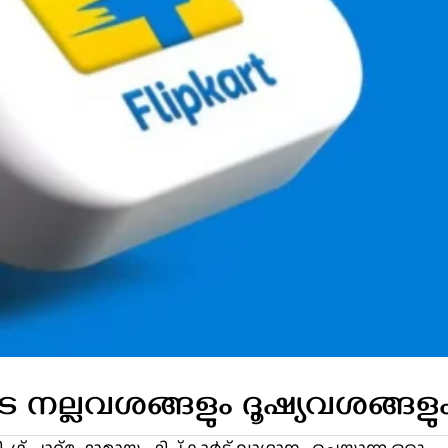
െ നല്ലവശങ്ങളും ദൂഷ്യവശങ്ങളു