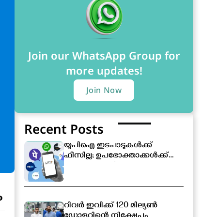
Join our WhatsApp Group for
more updates!
Join Now
Recent Posts
യുപിഐ ഇടപാടുകൾക്ക്
ഫീസില്ല; ഉപഭോക്താക്കൾക്ക്
സേവനം തുടർന്നും
സൗജന്യമായിരിക്കും
ം
റിവർ ഇവിക്ക് 120 മില്യൺ
ഡോളറിന്റെ നിക്ഷേപം