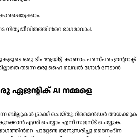
പ്പെട്ടേക്കാം.
െ നിത്യ ജീവിതത്തിൻറെ ഭാഗമാവാം!.
ുകളുടെ ഒരു ടീം ആയിട്ട് കാണാം. പരസ്പരം ഇന്ററാക്ട്
യമില്ലാതെ തന്നെ ഒരു ഹൈ ലെവൽ ഗോൾ നേടാൻ
ു ഏജന്റിക് AI നമ്മളെ
ുന്ന ബില്ലുകൾ ട്രാക്ക് ചെയ്തു, റിമൈൻഡർ അയക്കുക
ുറക്കാൻ എന്ത് ചെയ്യാം എന്ന് സജസ്ട് ചെയ്യുക.
യോഗത്തിൻറെ പാറ്റേൺ അനുസരിച്ചു ദൈനംദിന