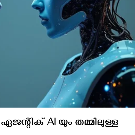
ന്റിക് AI യും തമ്മിലുള്ള