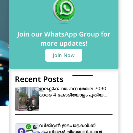
Join our WhatsApp Group for
more updates!
Join Now
Recent Posts
ഇലക്ട്രിക് വാഹന മേഖല 2030-
ഓടെ 4 കോടിയോളം പുതിയ
തൊഴിലവസരങ്ങൾ
സൃഷ്ടിക്കപ്പെടും
ഡിജിറ്റൽ ഇടപാടുകൾക്ക്
എംഡിആർ തീരുമാനിക്കാൻ