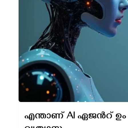
എന്താണ് AI ഏജൻറ് ഉം ഏജ