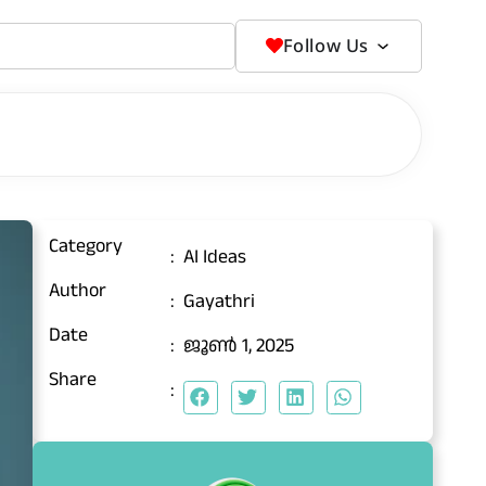
Follow Us
Category
:
AI Ideas
Author
:
Gayathri
Date
:
ജൂൺ 1, 2025
Share
: