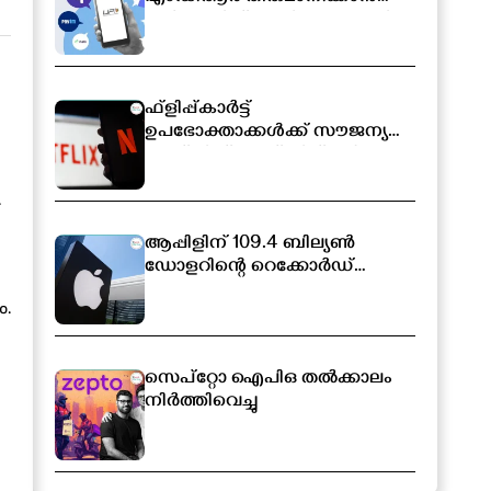
സർക്കാരിന് അധികാരം; പുതിയ
ബിൽ ലോക്‌സഭയിൽ
ഫ്ളിപ്പ്കാർട്ട്
ഉപഭോക്താക്കൾക്ക് സൗജന്യ
നെറ്റ്ഫ്ലിക്സ് സബ്സ്ക്രിപ്ഷൻ
.
ആപ്പിളിന് 109.4 ബില്യൺ
ഡോളറിന്റെ റെക്കോർഡ്
വരുമാനം
ം.
സെപ്റ്റോ ഐപിഒ തൽക്കാലം
നിർത്തിവെച്ചു