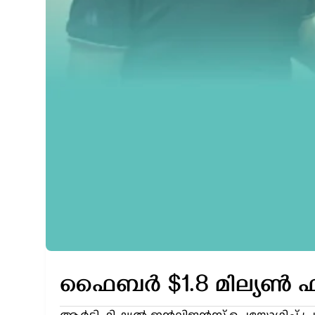
ഫൈബർ $1.8 മില്യൺ ഫണ്ട