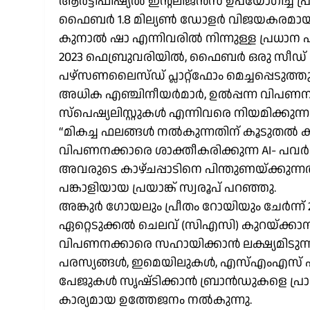
ആർട്ടിഫിഷ്യൽ ഇൻ്റലിജൻസ് ഉപയോഗിച്ച് പ്
ഫൈബർ 1.8 മില്യൺ ഡോളർ വിജയകരമായി സമാ
കുനാൽ ഷാ എന്നിവരിൽ നിന്നുള്ള പ്രധാന 
2023 ഫെബ്രുവരിയിൽ, ഫൈബർ ഒരു സീഡ് റൗണ
പഴ്സണലൈസ്ഡ്‌ പ്ലാറ്റ്‌ഫോം മെച്ചപ്പെടുത്
അധിക എഞ്ചിനീയർമാർ, ഉൽപ്പന്ന വിപണനക്കാ
സ്പെഷ്യലിസ്റ്റുകൾ എന്നിവരെ നിയമിക്കു
“മികച്ച ഫലങ്ങൾ നൽകുന്നതിന് കൂടുതൽ കാ
വിപണനക്കാരെ ശാക്തീകരിക്കുന്ന AI- പ
അവരുടെ കാഴ്ചപ്പാടിനെ പിന്തുണയ്ക്കുന്
പങ്കാളിയായ പ്രയാങ്ക് സ്വരൂപ് പറഞ്ഞു.
അങ്കുർ ഗോയലും പ്രീതം റോയിയും ചേർന്
ഏറ്റെടുക്കൽ ചെലവ് (സിഎസി) കുറയ്ക്കാന
വിപണനക്കാരെ സഹായിക്കാൻ ലക്ഷ്യമിടുന്നു
പരസ്യങ്ങൾ, ഇമെയിലുകൾ, എസ്എംഎസ് എന്
പേജുകൾ സൃഷ്‌ടിക്കാൻ ബ്രാൻഡുകളെ പ്രാപ്‌ത
കാര്യമായ ഉത്തേജനം നൽകുന്നു.