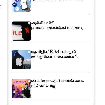
സർക്കാരിന് അധികാരം; പുതിയ
ൻ
ബിൽ ലോക്‌സഭയിൽ
I
ഫ്ളിപ്പ്കാർട്ട്
ഉപഭോക്താക്കൾക്ക് സൗജന്യ
നെറ്റ്ഫ്ലിക്സ് സബ്സ്ക്രിപ്ഷൻ
ആപ്പിളിന് 109.4 ബില്യൺ
ഡോളറിന്റെ റെക്കോർഡ്
വരുമാനം
സെപ്റ്റോ ഐപിഒ തൽക്കാലം
നിർത്തിവെച്ചു