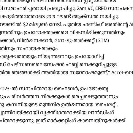
രവർത്തിക്കുന്ന പഴ്സണലൈസ്ഡ്‌ പ്ലാറ്റ്‌ഫോമായ
ഹരിച്ചതായി പ്രഖ്യാപിച്ചു. 2am VC, CRED സ്ഥാപക
പങ്കാളിത്തത്തോടെ ഈ റൗണ്ട് ആക്‌സൽ നയിച്ചു.
്ടിൽ $2 മില്യൺ നേടി. പുതിയ ഫണ്ടിംഗ് അതിൻ്റെ A
തുന്നതിനും ഉപഭോക്താക്കളെ വികസിപ്പിക്കുന്നതിനും
ർ, വിൽപ്പനക്കാർ, ഗോ-ടു-മാർക്കറ്റ് (GTM)
ന്നതിനും സഹായകമാകും.
ര്യക്ഷമതയും നിയന്ത്രണവും ഉപയോഗിച്ച്
വർഡ് പേഴ്സണലൈസേഷൻ ഹബ്ബിനെക്കുറിച്ചുള്ള
നതിൽ ഞങ്ങൾക്ക് അതിയായ സന്തോഷമുണ്ട്,” Accel-ലെ
ന് 2023-ൽ സ്ഥാപിതമായ ഫൈബർ, ഉപഭോക്തൃ
ും പരിവർത്തന നിരക്കുകൾ മെച്ചപ്പെടുത്താനും
. കമ്പനിയുടെ മുൻനിര ഉൽപ്പന്നമായ ‘പൈലറ്റ്’,
നിവയ്‌ക്കായി വ്യക്തിഗതമാക്കിയ ലാൻഡിംഗ്
മാക്കുന്നു, ഇത് മാർക്കറ്റിംഗ് കാമ്പെയ്‌നുകൾക്ക്