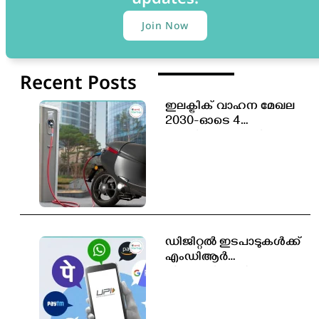
Join Now
Recent Posts
ഇലക്ട്രിക് വാഹന മേഖല
2030-ഓടെ 4
കോടിയോളം പുതിയ
തൊഴിലവസരങ്ങൾ
സൃഷ്ടിക്കപ്പെടും
ഡിജിറ്റൽ ഇടപാടുകൾക്ക്
എംഡിആർ
തീരുമാനിക്കാൻ
സർക്കാരിന് അധികാരം;
പുതിയ ബിൽ
ലോക്‌സഭയിൽ