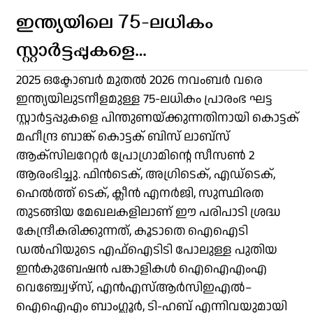
ഇന്ത്യയിലെ 75-ലധികം
സ്റ്റാർട്ടപ്പുകളെ
പിന്തുണക്കുന്നതിനായി കൊട്ടക്
2025 ഒക്ടോബർ മുതൽ 2026 നവംബർ വരെ
ഇന്ത്യയിലുടനീളമുള്ള 75-ലധികം പ്രാരംഭ ഘട്ട
ബിസ്ലാബ്സ് സീസൺ 2 ആരംഭിച്ചു
സ്റ്റാർട്ടപ്പുകളെ പിന്തുണയ്ക്കുന്നതിനായി കൊട്ടക്
മഹീന്ദ്ര ബാങ്ക് കൊട്ടക് ബിസ് ലാബ്സ്
ആക്സിലറേറ്റർ പ്രോഗ്രാമിന്റെ സീസൺ 2
ആരംഭിച്ചു. ഫിൻടെക്, അഗ്രിടെക്, എഡ്ടെക്,
ഹെൽത്ത് ടെക്, ക്ലീൻ എനർജി, സുസ്ഥിരത
തുടങ്ങിയ മേഖലകളിലാണ് ഈ പരിപാടി ശ്രദ്ധ
കേന്ദ്രീകരിക്കുന്നത്, കൂടാതെ ഐഐടി
ഡൽഹിയുടെ എഫ്ഐടിടി പോലുള്ള പുതിയ
ഇൻകുബേഷൻ പങ്കാളികൾ ഐഐഎംഎ
വെഞ്ച്വേഴ്സ്, എൻഎസ്ആർസിഇഎൽ–
ഐഐഎം ബാംഗ്ലൂർ, ടി-ഹബ് എന്നിവയുമായി