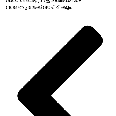
വാഗ്ദാനം ചെയ്യുന്ന ഈ പരിപാടി 20+
നഗരങ്ങളിലേക്ക് വ്യാപിപ്പിക്കും.