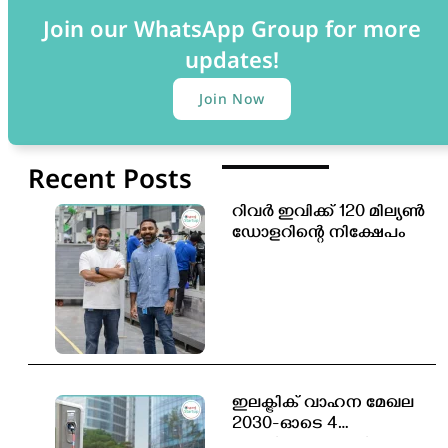
Join our WhatsApp Group for more
updates!
Join Now
Recent Posts
റിവർ ഇവിക്ക് 120 മില്യൺ
ഡോളറിന്റെ നിക്ഷേപം
ഇലക്ട്രിക് വാഹന മേഖല
2030-ഓടെ 4
കോടിയോളം പുതിയ