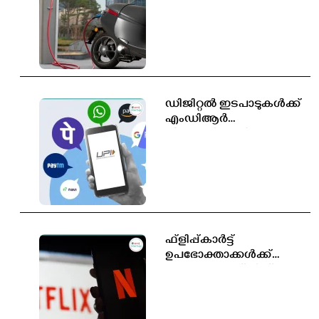
തൊഴിലവസരങ്ങൾ
സൃഷ്ടിക്കപ്പെടും
ഡിജിറ്റൽ ഇടപാടുകൾക്ക്
എംഡിആർ
തീരുമാനിക്കാൻ
സർക്കാരിന് അധികാരം;
പുതിയ ബിൽ
ലോക്‌സഭയിൽ
ഫ്ളിപ്പ്കാർട്ട്
ഉപഭോക്താക്കൾക്ക്
സൗജന്യ നെറ്റ്ഫ്ലിക്സ്
സബ്സ്ക്രിപ്ഷൻ