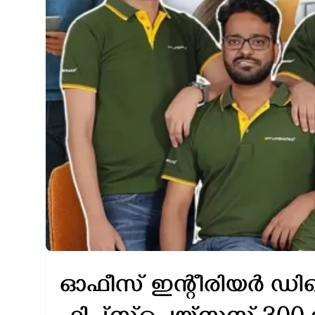
ഓഫീസ് ഇന്റീരിയർ ഡിസൈ