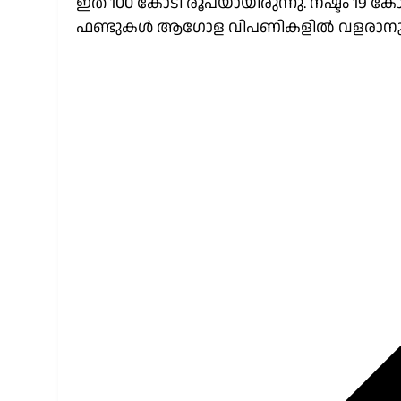
ഇത് 100 കോടി രൂപയായിരുന്നു. നഷ്ടം 19 ക
ഫണ്ടുകൾ ആഗോള വിപണികളിൽ വളരാനും സാങ