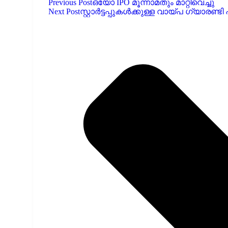
Previous Post
ഒയോ IPO മൂന്നാമതും മാറ്റിവെച്ചു
Next Post
സ്റ്റാർട്ടപ്പുകൾക്കുള്ള വായ്പ ഗ്യാരണ