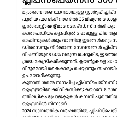
ഫ്ലിപ്‌സ്‌പെയ്‌സസ് 30
മുംബൈ ആസ്ഥാനമായുള്ള സ്റ്റാർട്ടപ്പ് ഫ്ലിപ
പുതിയ ഫണ്ടിംഗ് റൗണ്ടിൽ 35 മില്യൺ ഡോളർ
ഇൻവെസ്റ്റ്‌മെന്റ് മാനേജേഴ്‌സ്, സിനർജി ക്യാ
കാർപെഡിയം ക്യാപിറ്റൽ പോലുള്ള ചില ആദ്
ഓഫീസുകൾക്കും വാണിജ്യ ഇടങ്ങൾക്കും സാങ
ഡിസൈനും നിർമ്മാണ സേവനങ്ങൾ ഫ്ലിപ്‌സ്‌പെ
വിപണിയുടെ 60% വരുന്ന ചെറുകിട, ഇടത്
ശ്രദ്ധ കേന്ദ്രീകരിക്കുന്നത്. ക്ലയന്റു
വിദൂരമായി കൈകാര്യം ചെയ്യാനും സഹായിക്ക
ഉപയോഗിക്കുന്നു.
കുനാൽ ശർമ്മ സ്ഥാപിച്ച ഫ്ലിപ്‌സ്‌പെയ്‌സസ്
യുഎഇയിലേക്ക് വികസിക്കുകയാണ്. 8 ദശലക്
ത്തിലധികം പ്രോജക്ടുകൾ കമ്പനി പൂർത്തിയ
യുഎസിൽ നിന്നാണ്.
2024 സാമ്പത്തിക വർഷത്തിൽ, ഫ്ലിപ്‌സ്‌പ