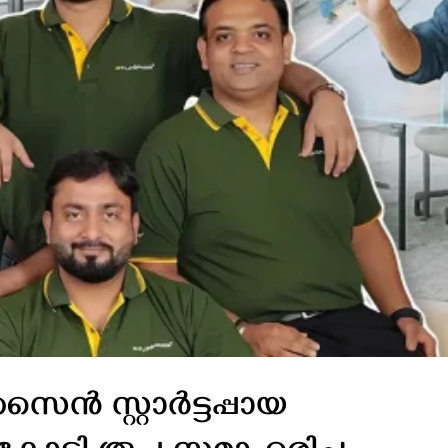
ൻ സ്റ്റാർട്ടപ്പായ