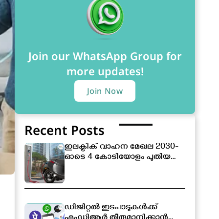
Join our WhatsApp Group for
more updates!
Join Now
Recent Posts
ഇലക്ട്രിക് വാഹന മേഖല 2030-
ഓടെ 4 കോടിയോളം പുതിയ
തൊഴിലവസരങ്ങൾ
സൃഷ്ടിക്കപ്പെടും
ഡിജിറ്റൽ ഇടപാടുകൾക്ക്
എംഡിആർ തീരുമാനിക്കാൻ