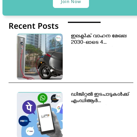
Join Now
Recent Posts
ഇലക്ട്രിക് വാഹന മേഖല
2030-ഓടെ 4
കോടിയോളം പുതിയ
തൊഴിലവസരങ്ങൾ
സൃഷ്ടിക്കപ്പെടും
ഡിജിറ്റൽ ഇടപാടുകൾക്ക്
എംഡിആർ
തീരുമാനിക്കാൻ
സർക്കാരിന് അധികാരം;
പുതിയ ബിൽ
ലോക്‌സഭയിൽ