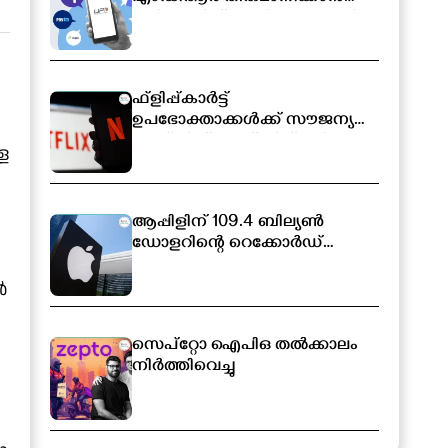
സർക്കാരിന് അധികാരം; പുതിയ
ബിൽ ലോക്‌സഭയിൽ
ഫ്ളിപ്പ്കാർട്ട്
ഉപഭോക്താക്കൾക്ക് സൗജന്യ
നെറ്റ്ഫ്ലിക്സ് സബ്സ്ക്രിപ്ഷൻ
്ള
ആപ്പിളിന് 109.4 ബില്യൺ
ഡോളറിന്റെ റെക്കോർഡ്
വരുമാനം
ൾ
സെപ്റ്റോ ഐപിഒ തൽക്കാലം
നിർത്തിവെച്ചു