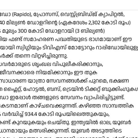
ിഡോ (Rapido), പ്രോസസ്, വെസ്റ്റ്ബ്രിഡ്ജ് ക്യാപിറ്റൽ,
 മില്യൺ ഡോളറിന്റെ (ഏകദേശം 2,302 കോടി രൂപ)
െ മൂല്യം 300 കോടി ഡോളറായി (3 ബില്യൺ)
 വലിയ ഫണ്ട് സമാഹരണ പദ്ധതിയുടെ ഭാഗമായാണ് ഈ
ടിയായി സ്വിഗ്ഗിയും ടിവിഎസ് മോട്ടോറും റാപ്പിഡോയിലുള
തന്നെ വിറ്റഴിച്ചിരുന്നു.
ൈവർമാരുടെ ശൃംഖല വിപുലീകരിക്കാനും,
തിയ ജീവനക്കാരെ നിയമിക്കാനും ഈ തുക
്. സാധാരണ യാത്രാ സേവനങ്ങൾക്ക് പുറമെ, ഭക്ഷണ
 ഫ്ലൈറ്റ്, ഹോട്ടൽ, ബസ്, ട്രെയിൻ ടിക്കറ്റ് ബുക്കിംഗുക
ഇപ്പോൾ തങ്ങളുടെ സേവനം വ്യാപിപ്പിച്ചിട്ടുണ്ട്.
 പ്രകടനമാണ് കാഴ്ചവെക്കുന്നത്. കഴിഞ്ഞ സാമ്പത്തിക
ർദ്ധിച്ച് 934.4 കോടി രൂപയിലെത്തുകയും,
% കണ്ട് കുറയുകയും ചെയ്തു. ഇന്ത്യയിൽ ഓല, യൂബർ
രധാനമായും മത്സരിക്കുന്നത്. യൂബർ അടുത്തിടെ