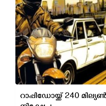
റാപ്പിഡോയ്ക്ക് 240 മില