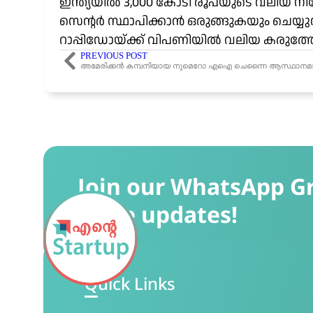
ഇന്ത്യയിൽ 3,000 കോടി രൂപയുടെ വലിയ നിക്
സെന്റർ സ്ഥാപിക്കാൻ ഒരുങ്ങുകയും ചെയ്
റാപ്പിഡോയ്ക്ക് വിപണിയിൽ വലിയ കരുത്ത
PREVIOUS POST
Join our WhatsApp G
more updates!
Quick Links