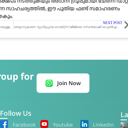
ഷേപം നടത്തുകയും അദാനി ഗ്രൂപ്പുമായി ചേർന്ന് ഡാറ്റ
യുന്ന സാഹചര്യത്തിൽ, ഈ പുതിയ ഫണ്ട് സമാഹരണം
േകും.
NEXT POST
അമേരിക്കൻ കമ്പനിയായ നുമെറോ എഐ ചെന്നൈ ആസ്ഥാനമായുള്ള സ്റ്റാർട്ടപ്പായ റോയുവിനെ സ്വന്തമാക്കി
ശബ്ദാനുകരണ സ്റ്റാർട്ടപ്പായ വെയ്റ്റ്‌സ്.ജിജിയെ സ്വന്തമാക്കി ഓപ്പൺഎഐ
roup for
Join Now
Follow Us
La
Facebook
Youtube
Linkedin