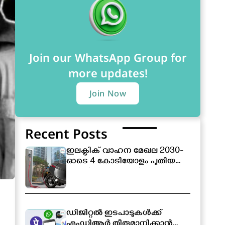
Join our WhatsApp Group for
more updates!
Join Now
Recent Posts
ഇലക്ട്രിക് വാഹന മേഖല 2030-
ഓടെ 4 കോടിയോളം പുതിയ
തൊഴിലവസരങ്ങൾ
സൃഷ്ടിക്കപ്പെടും
ഡിജിറ്റൽ ഇടപാടുകൾക്ക്
എംഡിആർ തീരുമാനിക്കാൻ