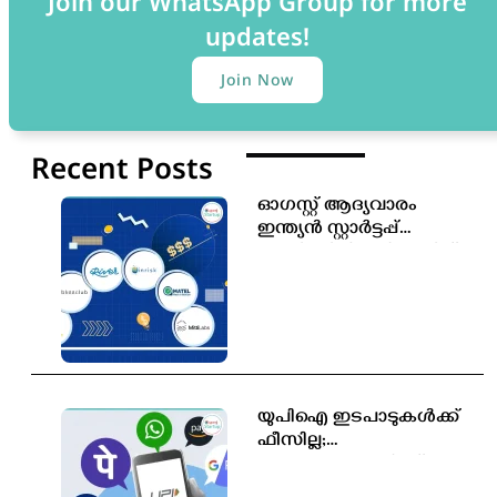
Join our WhatsApp Group for more
updates!
Join Now
Recent Posts
ഓഗസ്റ്റ് ആദ്യവാരം
ഇന്ത്യൻ സ്റ്റാർട്ടപ്പ്
ഫണ്ടിംഗിൽ വൻ കുതിപ്പ്
യുപിഐ ഇടപാടുകൾക്ക്
ഫീസില്ല;
ഉപഭോക്താക്കൾക്ക്
സേവനം തുടർന്നും