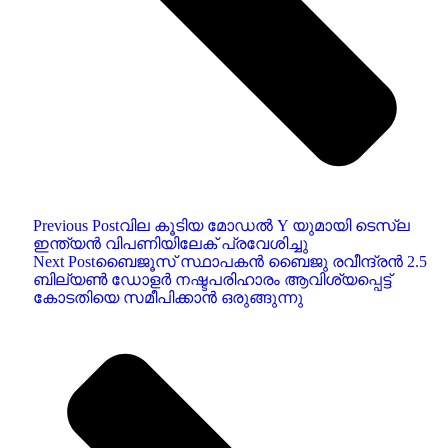
Previous Post
വില കൂടിയ മോഡൽ Y യുമായി ടെസ്‌ല
ഇന്ത്യൻ വിപണിയിലേക് പ്രവേശിച്ചു
Next Post
ബൈജൂസ്‌ സ്ഥാപകൻ ബൈജു രവീന്ദ്രൻ 2.5
ബില്യൺ ഡോളർ നഷ്ടപരിഹാരം ആവിശ്യപ്പെട്ട്
കോടതിയെ സമീപിക്കാൻ ഒരുങ്ങുന്നു