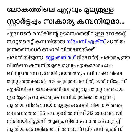
ലോകത്തിലെ ഏറ്റവും മൂല്യമുള്ള
സ്റ്റാർട്ടപ്പും സ്വകാര്യ കമ്പനിയുമായി
മാറി സ്‌പേസ് എക്‌സ്
എലോൺ മസ്‌കിന്റെ ഉടമസ്ഥതയിലുള്ള റോക്കറ്റ്,
സാറ്റലൈറ്റ് കമ്പനിയായ
സ്‌പേസ് എക്‌സ്
പുതിയ
ഇൻസൈഡർ ഓഹരി വിൽപ്പനയ്ക്ക്
പദ്ധതിയിടുന്നു.
ബ്ലൂംബെർഗ്
റിപ്പോർട്ട് പ്രകാരം, ഈ
വിൽപ്പന കമ്പനിയുടെ മൂല്യം ഏകദേശം 400
ബില്യൺ ഡോളറായി ഉയർത്തും. ഡിസംബറിലെ
മൂല്യത്തേക്കാൾ 14% കൂടുതലാണിത്, ഇത് സ്‌പേസ്
എക്‌സിനെ ലോകത്തിലെ ഏറ്റവും മൂല്യവത്തായ
സ്റ്റാർട്ടപ്പും സ്വകാര്യ കമ്പനിയുമാക്കി മാറ്റുന്നു.
പുതിയ വിൽപ്പനയ്ക്കുള്ള ഓഹരി വില കഴിഞ്ഞ
തവണത്തെ 185 ഡോളറിൽ നിന്ന് 212 ഡോളറായി
നിശ്ചയിച്ചിട്ടുണ്ട്. ആദ്യം, നിക്ഷേപകർക്ക് കുറച്ച്
പുതിയ ഓഹരികൾ വിൽക്കാൻ സ്‌പേസ് എക്‌സ്