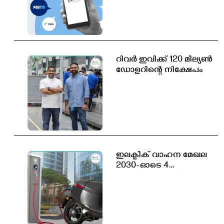
സൗജന്യമായിരിക്കും
റിവർ ഇവിക്ക് 120 മില്യൺ
ഡോളറിന്റെ നിക്ഷേപം
ഇലക്ട്രിക് വാഹന മേഖല
2030-ഓടെ 4
കോടിയോളം പുതിയ
തൊഴിലവസരങ്ങൾ
സൃഷ്ടിക്കപ്പെടും