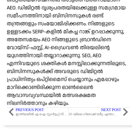
AEO. ഡിജിറ്റൽ ദൃശ്യപരതയിലേക്കുള്ള സമഗ്രമായ
സമീപനത്തിനായി ബിസിനസുകൾ രണ്ട്
തന്ത്രങ്ങളും സംയോജിപ്പിക്കണം. നിങ്ങളുടെ
ഉള്ളടക്കം SERP-കളിൽ മികച്ച റാങ്ക് ഉറപ്പാക്കുന്നു,
അതേസമയം AEO നിങ്ങളുടെ ബ്രാൻഡിനെ
വോയ്‌സ്-ഫസ്റ്റ്, AI-ഡ്രൈവൺ തിരയലിന്റെ
യുഗത്തിനായി തയ്യാറാക്കുന്നു. SEO, AEO
എന്നിവയുടെ ശക്തികൾ മനസ്സിലാക്കുന്നതിലൂടെ,
ബിസിനസുകൾക്ക് അവരുടെ ഡിജിറ്റൽ
പ്രാധിനിത്യം ഒപ്റ്റിമൈസ് ചെയ്യാനും എപ്പോഴും
മാറിക്കൊണ്ടിരിക്കുന്ന ഓൺലൈൻ
ആവാസവ്യവസ്ഥയിൽ മത്സരക്ഷമത
നിലനിർത്താനും കഴിയും.
PREVIOUS POST
NEXT POST
ഇന്ത്യയിൽ എ ഐ സ്റ്റാർട്ടപ്പ് നിർമ്മിക്കാൻ പിഎച്ച്ഡി വേണമെന്ന് മെറ്റയുടെ ചീഫ് എ ഐ സയന്റിസ്റ്റ് !
AI-യിലെ ഗ്രോക്ക് ബീറ്റ എന്താണ്, മറ്റ് ചാറ്റ്ബോട്ടുകളിൽ നിന്നും എന്താണ് വ്യത്യസ്തത?