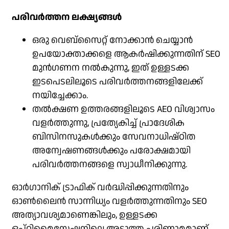
പരിവർത്തന ലക്ഷ്യങ്ങൾ
ഒരു വെബ്‌സൈറ്റ് നോക്കാൻ ചെയ്യാൻ
ഉപയോക്താക്കളെ ആകർഷിക്കുന്നതിന് SEO
മുൻഗണന നൽകുന്നു, ഇത് ഉള്ളടക്ക
ഇടപെടലിലൂടെ പരിവർത്തനങ്ങളിലേക്ക്
നയിച്ചേക്കാം.
തൽക്ഷണ ഉത്തരങ്ങളിലൂടെ AEO വിശ്വാസം
വളർത്തുന്നു, പ്രത്യേകിച്ച് പ്രാദേശിക
ബിസിനസുകൾക്കും സേവനാധിഷ്ഠിത
അന്വേഷണങ്ങൾക്കും പരോക്ഷമായി
പരിവർത്തനങ്ങളെ സ്വാധീനിക്കുന്നു.
ഓർഗാനിക് ട്രാഫിക് വർദ്ധിപ്പിക്കുന്നതിനും
ഓൺലൈൻ സാന്നിധ്യം വളർത്തുന്നതിനും SEO
അത്യാവശ്യമാണെങ്കിലും, ഉള്ളടക്ക
ഒപ്റ്റിമൈസേഷനിലെ അടുത്ത പരിണാമമാണ്