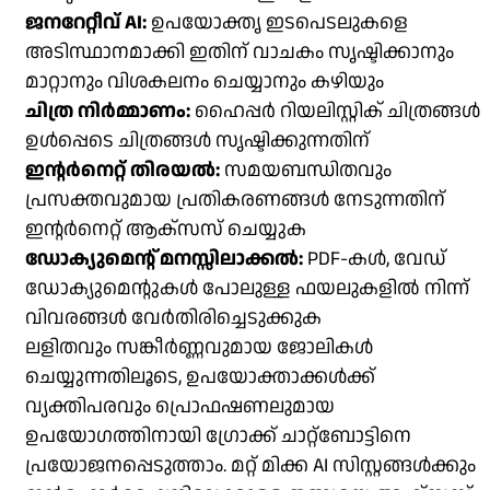
ജനറേറ്റീവ് AI:
ഉപയോക്തൃ ഇടപെടലുകളെ
അടിസ്ഥാനമാക്കി ഇതിന് വാചകം സൃഷ്ടിക്കാനും
മാറ്റാനും വിശകലനം ചെയ്യാനും കഴിയും
ചിത്ര നിർമ്മാണം:
ഹൈപ്പർ റിയലിസ്റ്റിക് ചിത്രങ്ങൾ
ഉൾപ്പെടെ ചിത്രങ്ങൾ സൃഷ്ടിക്കുന്നതിന്
ഇന്റർനെറ്റ് തിരയൽ:
സമയബന്ധിതവും
പ്രസക്തവുമായ പ്രതികരണങ്ങൾ നേടുന്നതിന്
ഇന്റർനെറ്റ് ആക്‌സസ് ചെയ്യുക
ഡോക്യുമെന്റ് മനസ്സിലാക്കൽ:
PDF-കൾ, വേഡ്
ഡോക്യുമെന്റുകൾ പോലുള്ള ഫയലുകളിൽ നിന്ന്
വിവരങ്ങൾ വേർതിരിച്ചെടുക്കുക
ലളിതവും സങ്കീർണ്ണവുമായ ജോലികൾ
ചെയ്യുന്നതിലൂടെ, ഉപയോക്താക്കൾക്ക്
വ്യക്തിപരവും പ്രൊഫഷണലുമായ
ഉപയോഗത്തിനായി ഗ്രോക്ക് ചാറ്റ്‌ബോട്ടിനെ
പ്രയോജനപ്പെടുത്താം. മറ്റ് മിക്ക AI സിസ്റ്റങ്ങൾക്കും