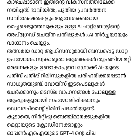
കാഴ്ചപ്പാടാണ് ഇതിന്റെ വികസനത്തിലേക്ക്
നയിച്ചത്. ഭാവിയിൽ, പുതിയ പ്രവർത്തന
സവിശേഷതകളും ആവേശകരമായ
മെച്ചപ്പെടുത്തലുകളും ഉള്ള AI ചാറ്റ്‌ബോട്ടിന്റെ
അപ്‌ഗ്രേഡ് ചെയ്‌ത പതിപ്പുകൾ xAI തീർച്ചയായും
വാഗ്ദാനം ചെയ്യും.
തത്സമയ ഡാറ്റ ആക്‌സസുമായി ബന്ധപ്പെട്ട ഡാറ്റ
ഉപയോഗം, സ്വകാര്യതാ ആശങ്കകൾ തുടങ്ങിയ മറ്റ്
മേഖലകളും ഉണ്ടാകാം, ഇവ ഗ്രോക്ക് AI-യുടെ
പതിവ് പതിപ്പ് റിലീസുകളിൽ പരിഹരിക്കപ്പെടാൻ
സാധ്യതയുണ്ട്. വോയ്‌സ് ഇടപെടലുകൾ
ചേർക്കാനും ടെസ്‌ല വാഹനങ്ങൾ പോലുള്ള
ആപ്പുകളുമായി സംയോജിപ്പിക്കാനും
ഡെവലപ്‌മെന്റ് ടീമിന് പദ്ധതിയുണ്ട്.
കൂടാതെ, നിർദ്ദിഷ്ട ബെഞ്ച്‌മാർക്കുകളിൽ
മെറ്റായുടെ ക്ലോഡിനേക്കാളും
ഓപ്പൺഎഐയുടെ GPT-4 ന്റെ ചില