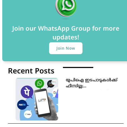
Join our WhatsApp Group for more
updates!
Join Now
Recent Posts
യുപിഐ ഇടപാടുകൾക്ക്
ഫീസില്ല;
ഉപഭോക്താക്കൾക്ക്
സേവനം തുടർന്നും
സൗജന്യമായിരിക്കും