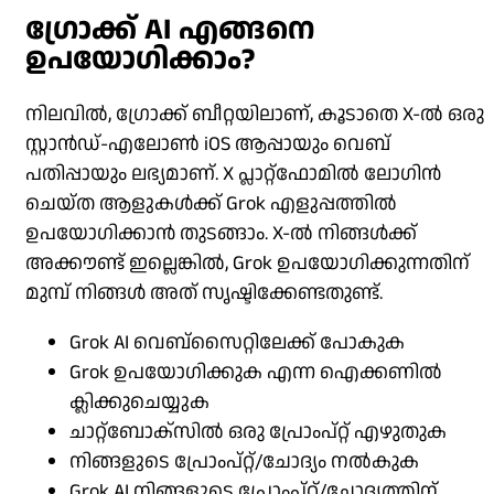
ഗ്രോക്ക് AI എങ്ങനെ
ഉപയോഗിക്കാം?
നിലവിൽ, ഗ്രോക്ക് ബീറ്റയിലാണ്, കൂടാതെ X-ൽ ഒരു
സ്റ്റാൻഡ്-എലോൺ iOS ആപ്പായും വെബ്
പതിപ്പായും ലഭ്യമാണ്. X പ്ലാറ്റ്‌ഫോമിൽ ലോഗിൻ
ചെയ്‌ത ആളുകൾക്ക് Grok എളുപ്പത്തിൽ
ഉപയോഗിക്കാൻ തുടങ്ങാം. X-ൽ നിങ്ങൾക്ക്
അക്കൗണ്ട് ഇല്ലെങ്കിൽ, Grok ഉപയോഗിക്കുന്നതിന്
മുമ്പ് നിങ്ങൾ അത് സൃഷ്ടിക്കേണ്ടതുണ്ട്.
Grok AI വെബ്‌സൈറ്റിലേക്ക് പോകുക
Grok ഉപയോഗിക്കുക എന്ന ഐക്കണിൽ
ക്ലിക്കുചെയ്യുക
ചാറ്റ്‌ബോക്‌സിൽ ഒരു പ്രോംപ്റ്റ് എഴുതുക
നിങ്ങളുടെ പ്രോംപ്റ്റ്/ചോദ്യം നൽകുക
Grok AI നിങ്ങളുടെ പ്രോംപ്റ്റ്/ചോദ്യത്തിന്