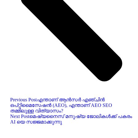
Previous Post
എന്താണ് ആൻസർ എഞ്ചിൻ
ഒപ്റ്റിമൈസേഷൻ (AEO), എന്താണ് AEO SEO
തമ്മിലുള്ള വിത്യാസം?
Next Post
മെഷ്യനൈസ് മനുഷ്യ ജോലികൾക്ക് പകരം
AI യെ സജ്ജമാക്കുന്നു