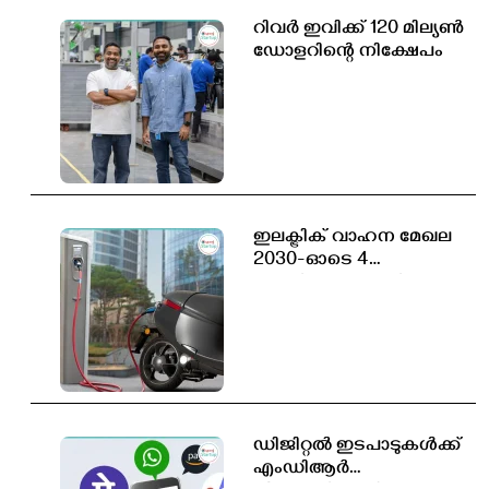
റിവർ ഇവിക്ക് 120 മില്യൺ
ഡോളറിന്റെ നിക്ഷേപം
ഇലക്ട്രിക് വാഹന മേഖല
2030-ഓടെ 4
കോടിയോളം പുതിയ
തൊഴിലവസരങ്ങൾ
സൃഷ്ടിക്കപ്പെടും
ഡിജിറ്റൽ ഇടപാടുകൾക്ക്
എംഡിആർ